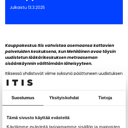
Julkaistu 13.3.2025
Kauppakeskus Itis vahvistaa asemaansa kattavien
palveluiden keskuksena, kun Mehiläinen avaa täysin
uudistetun lääkärikeskuksen metroaseman
sisäänkäynnin välittömään läheisyyteen.
Itiksessä yhdistyvät viime syksynä päättyneen uudistuksen
myötä ostokset, ravintolapalvelut, vapaa-
ajanviettomahdollisuudet ja terveyspalvelut
saumattomaksi kokonaisuudeksi. Mehiläisen uusi yksikkö
täydentää tätä kokonaisuutta ja vahvistaa Itiksen roolia
Suostumus
Yksityiskohdat
Tietoja
paikkana, josta löytyvät kaikki arjen olennaisimmat
palvelut. Uusi toimipiste tuo mukanaan nykyaikaiset tilat ja
laajennetun palveluvalikoiman, joka tuo korkeatasoisen
Tämä sivusto käyttää evästeitä
hoidon entistä lähemmäs alueen asukkaita. Jatkossa
Käytämme evästeitä tarjoamamme sisällön ja mainosten
asiakkaat voivat hyödyntää kattavampia