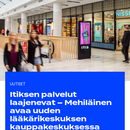
UUTISET
Itiksen palvelut
laajenevat – Mehiläinen
avaa uuden
lääkärikeskuksen
kauppakeskuksessa