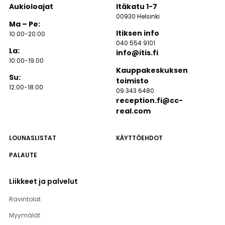
Aukioloajat
Itäkatu 1-7
00930 Helsinki
Ma – Pe:
Itiksen info
10:00-20:00
040 554 9101
La:
info@itis.fi
10:00-19:00
Kauppakeskuksen
Su:
toimisto
12:00-18:00
09 343 6480
reception.fi@cc-
real.com
LOUNASLISTAT
KÄYTTÖEHDOT
PALAUTE
Liikkeet ja palvelut
Ravintolat
Myymälät