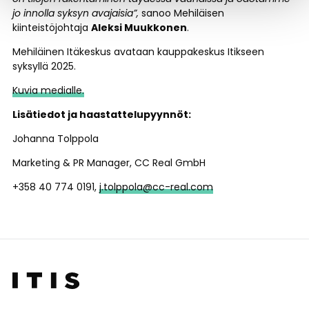
jo innolla syksyn avajaisia”,
sanoo Mehiläisen
kiinteistöjohtaja
Aleksi Muukkonen
.
Mehiläinen Itäkeskus avataan kauppakeskus Itikseen
syksyllä 2025.
Kuvia medialle.
Lisätiedot ja haastattelupyynnöt:
Johanna Tolppola
Marketing & PR Manager, CC Real GmbH
+358 40 774 0191,
j.tolppola@cc-real.com