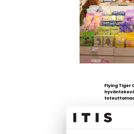
Flying Tige
hyväntekeväi
toteuttamaa
We4you on kot
heidän perhei
nyt entistä l
Yhteistyön myö