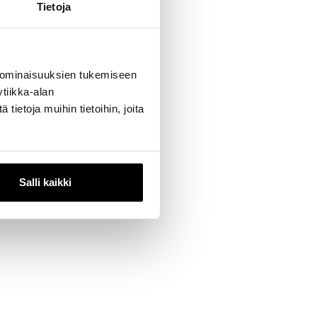
Tietoja
4you:ta.
keräysjakson
soilla
 ominaisuuksien tukemiseen
tiikka-alan
ietoja muihin tietoihin, joita
amalla we4you
lä. Tule
Salli kaikki
lässä on
mmille –