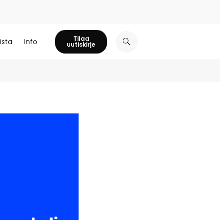
Tilaa
ista
Info
uutiskirje