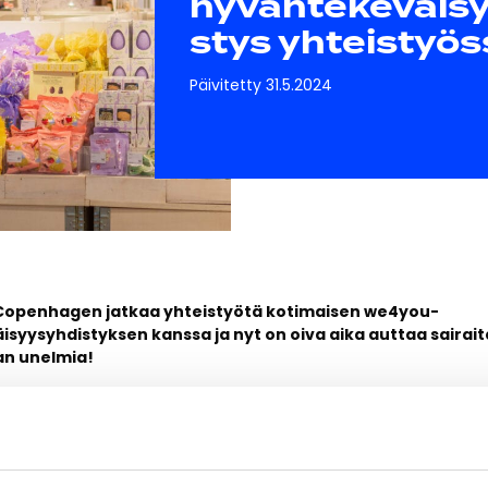
hyväntekeväis
stys yhteistyös
Päivitetty 31.5.2024
r Copenhagen jatkaa yhteistyötä kotimaisen we4you-
syysyhdistyksen kanssa ja nyt on oiva aika auttaa sairait
n unelmia!
imainen hyväntekeväisyysyhdistys, joka auttaa vakavasti sairait
tään. Yhteistyö Flying Tiger Copenhagenin kanssa alkoi vuonna 2
aajempana.
tä tuodaan iloa sairaaloihin ja tuetaan perheitä arjen haasteis