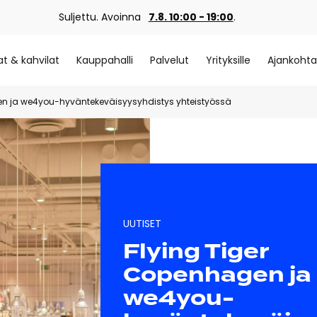
Suljettu. Avoinna
7.8. 10:00 - 19:00
.
at & kahvilat
Kauppahalli
Palvelut
Yrityksille
Ajankohta
en ja we4you-hyväntekeväisyysyhdistys yhteistyössä
UUTISET
Flying Tiger
Copenhagen ja
we4you-