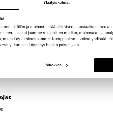
Yksityiskohdat
 ja uusilla Superhero-tuotteilla Flying Tiger Copenhagen tukee we
ahaa kerättiin jopa
184 246 euroa
ja puolestaan ensimmäisen 
uonna kerättiin vain kymmenessä päivässä yli
47 000 euroa
kas
ituksien kautta!
itä
mme sisällön ja mainosten räätälöimiseen, sosiaalisen median
iseen. Lisäksi jaamme sosiaalisen median, mainosalan ja analy
a Itiksen myymälässä
, miten käytät sivustoamme. Kumppanimme voivat yhdistää näitä t
n kerätty, kun olet käyttänyt heidän palvelujaan.
ua keräykseen tekemällä lahjoituksen myymälän kassalla tai ost
tteita. Tuotteet on merkitty myymälässä erillisillä we4you kylteil
essä hyvää!
Muokkaa
na
perjantaina 31.5.2024 ja lauantaina 1.6.2024
Itiksen myymä
sankariteemaan liittyvää puuhaa sekä aarrejahtia perheen pieni
ajat
20