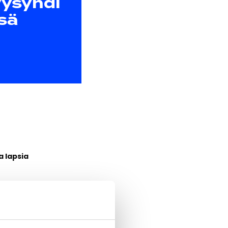
yysyhdi
sä
a lapsia
a lapsia ja
022 ja jatkuu
sa.