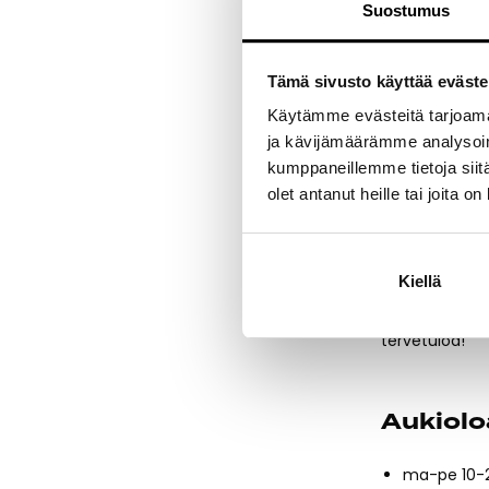
Suostumus
Lahjoituksilla
Vuonna 2023 r
aikana tänä v
tehtyjen lahjo
Tämä sivusto käyttää eväste
Käytämme evästeitä tarjoama
ja kävijämäärämme analysoim
Lahjoit
kumppaneillemme tietoja siitä
olet antanut heille tai joita o
Voit osallist
merkittyjä tuo
tekemään yhd
Kiellä
Psst!
Tuleva
luvassa super
tervetuloa!
Aukiolo
ma-pe 10-