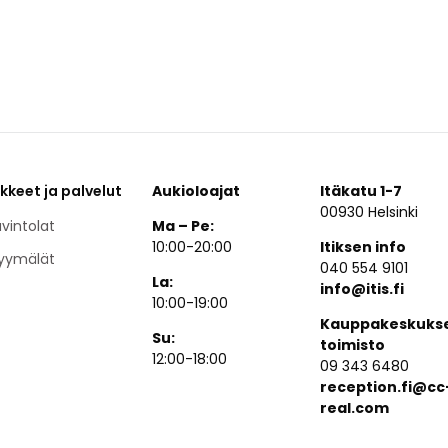
ikkeet ja palvelut
Aukioloajat
Itäkatu 1-7
00930 Helsinki
vintolat
Ma – Pe:
10:00-20:00
Itiksen info
yymälät
040 554 9101
La:
info@itis.fi
10:00-19:00
Kauppakeskuks
Su:
toimisto
12:00-18:00
09 343 6480
reception.fi@cc
real.com