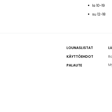
la 10-19
su 12-18
LOUNASLISTAT
Li
KÄYTTÖEHDOT
Ra
M
PALAUTE