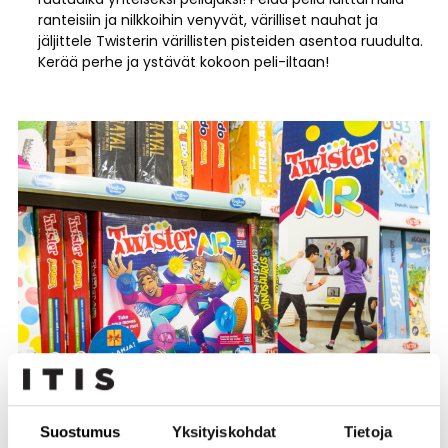
ranteisiin ja nilkkoihin venyvät, värilliset nauhat ja
jäljittele Twisterin värillisten pisteiden asentoa ruudulta.
Kerää perhe ja ystävät kokoon peli-iltaan!
Suostumus
Yksityiskohdat
Tietoja
Goo Jit Zu -tuotteet