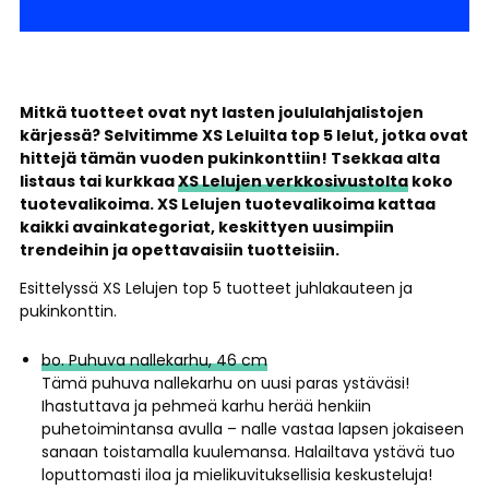
Mitkä tuotteet ovat nyt lasten joululahjalistojen
kärjessä? Selvitimme XS Leluilta top 5 lelut, jotka ovat
hittejä tämän vuoden pukinkonttiin! Tsekkaa alta
listaus tai kurkkaa
XS Lelujen verkkosivustolta
koko
tuotevalikoima. XS Lelujen tuotevalikoima kattaa
kaikki avainkategoriat, keskittyen uusimpiin
trendeihin ja opettavaisiin tuotteisiin.
Esittelyssä XS Lelujen top 5 tuotteet juhlakauteen ja
pukinkonttin.
bo. Puhuva nallekarhu, 46 cm
Tämä puhuva nallekarhu on uusi paras ystäväsi!
Ihastuttava ja pehmeä karhu herää henkiin
puhetoimintansa avulla – nalle vastaa lapsen jokaiseen
sanaan toistamalla kuulemansa. Halailtava ystävä tuo
loputtomasti iloa ja mielikuvituksellisia keskusteluja!