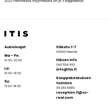
2023 mennessä myymälöitä on jo 11 kappaletta.
Aukioloajat
Itäkatu 1-7
00930 Helsinki
Ma – Pe:
Itiksen info
10:00-20:00
040 554 9101
La:
info@itis.fi
10:00-19:00
Kauppakeskuksen
Su:
toimisto
12:00-18:00
09 343 6480
reception.fi@cc-
real.com