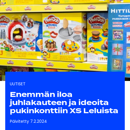
UUTISET
Enemmän iloa
juhlakauteen ja ideoita
pukinkonttiin XS Leluista
Päivitetty 7.2.2024