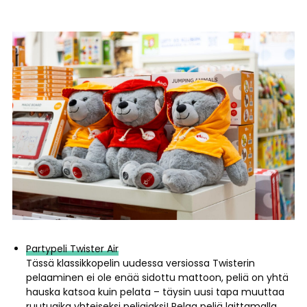
Partypeli Twister Air
Tässä klassikkopelin uudessa versiossa Twisterin
pelaaminen ei ole enää sidottu mattoon, peliä on yhtä
hauska katsoa kuin pelata – täysin uusi tapa muuttaa
ruutuaika yhteiseksi peliajaksi! Pelaa peliä laittamalla