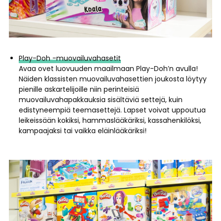
Play-Doh -muovailuvahasetit
Avaa ovet luovuuden maailmaan Play-Doh’n avulla!
Näiden klassisten muovailuvahasettien joukosta löytyy
pienille askartelijoille niin perinteisiä
muovailuvahapakkauksia sisältäviä settejä, kuin
edistyneempiä teemasettejä. Lapset voivat uppoutua
leikeissään kokiksi, hammaslääkäriksi, kassahenkilöksi,
kampaajaksi tai vaikka eläinlääkäriksi!