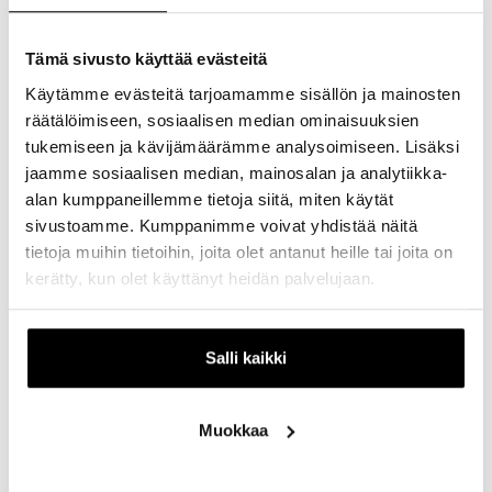
Suosikkisankarit ovat liittyneet Heroes of Goo Jit Zu -
tuoteperheeseen! Voit venyttää ja puristella näitä
venytettäviä sankareita. Venyteltävien hahmojen
Tämä sivusto käyttää evästeitä
joukosta löytyy kaikille limainen ystävä- Valittavana
Käytämme evästeitä tarjoamamme sisällön ja mainosten
Batman, Spiderman, Hulk, Black Panther ja monta
räätälöimiseen, sosiaalisen median ominaisuuksien
muuta!
tukemiseen ja kävijämäärämme analysoimiseen. Lisäksi
jaamme sosiaalisen median, mainosalan ja analytiikka-
alan kumppaneillemme tietoja siitä, miten käytät
sivustoamme. Kumppanimme voivat yhdistää näitä
tietoja muihin tietoihin, joita olet antanut heille tai joita on
kerätty, kun olet käyttänyt heidän palvelujaan.
Salli kaikki
Muokkaa