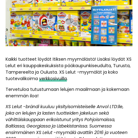
Kaikki tuotteet löydät Itiksen myymälästä! Lisäksi löydät XS
Lelut eri kauppakeskuksista pääkaupunkiseudulta, Turusta,
Tampereelta ja Oulusta. XS Lelut -myymälät ja koko
tuotevalikoima
verkkosivuilla
.
Tervetuloa tutustumaan lelujen maailmaan ja kokemaan
enemmän iloa!
XS Lelut -brändi kuuluu yksityisomisteiselle Anvol LTD:lle,
joka on lelujen ja lasten tuotteiden jakeluun sekä
vähittäiskauppaan erikoistunut yritys Pohjoismaissa,
Baltiassa, Georgiassa ja Uzbekistanissa. Suomessa
ensimmäinen XS Lelut -myymälä avattiin 2016 ja vuoteen