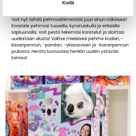
Kiellä
Airbrush plus -pehmoeläimet
Voit nyt tehdä pehmoeläimestäsi juuri sinun näköisesi!
Koristele pehmosi tusseilla, kynäruiskulla ja erilaisilla
sapluunoilla. Voit pestä tekemäsi koristelut ja aloittaa
uudestaan alusta! Valitse mieleisesi pehmo koalan, -
kissanpennun, -pandan, -yksisarvisen ja -koiranpennun
joukosta. Herätä luovuutesi henkiin uuden ystäväsi
kanssa!