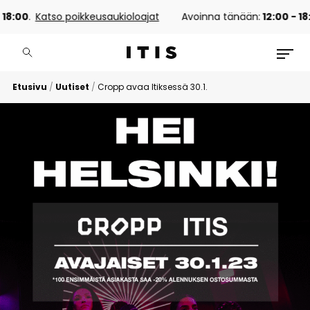
18:00
.
Katso poikkeusaukioloajat
Avoinna tänään:
12:00 - 18:
Etusivu
/
Uutiset
/
Cropp avaa Itiksessä 30.1.