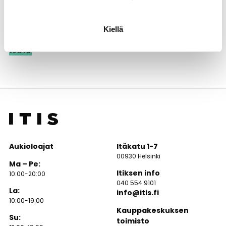
su klo 12-18
Tervetuloa tutustumaan uuteen liikkeeseen ja tekemään
Kiellä
uskomattomia löytöjä!
Psst. tsekkaa myymälän sijainti
täältä.
Aukioloajat
Itäkatu 1-7
00930 Helsinki
Ma – Pe:
Itiksen info
10:00-20:00
040 554 9101
La:
info@itis.fi
10:00-19:00
Kauppakeskuksen
Su:
toimisto