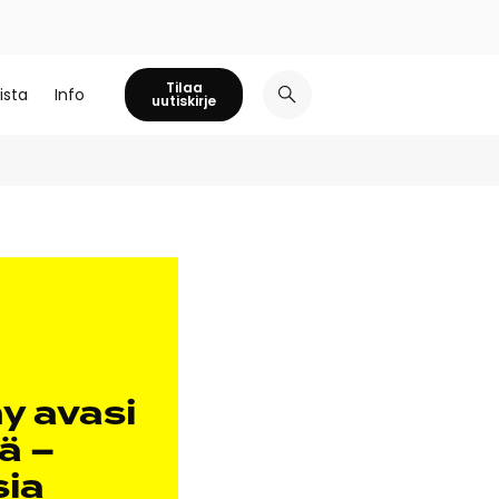
Tilaa
ista
Info
uutiskirje
y avasi
ä –
sia