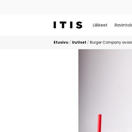
Liikkeet
Ravintol
Etusivu
/
Uutiset
/
Burger Company avasi o