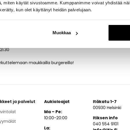
, miten käytät sivustoamme. Kumppanimme voivat yhdistää näitä t
avintolasta ja koko menun löydät Burger Companyn
verkkosivuilta
!
n kerätty, kun olet käyttänyt heidän palvelujaan.
ajat
Muokkaa
0.30-21.30
-21.30
rkuttelemaan maukkailla burgereilla!
ikkeet ja palvelut
Aukioloajat
Itäkatu 1-7
00930 Helsinki
vintolat
Ma – Pe:
10:00-20:00
Itiksen info
yymälät
040 554 9101
La:
info@itis.fi