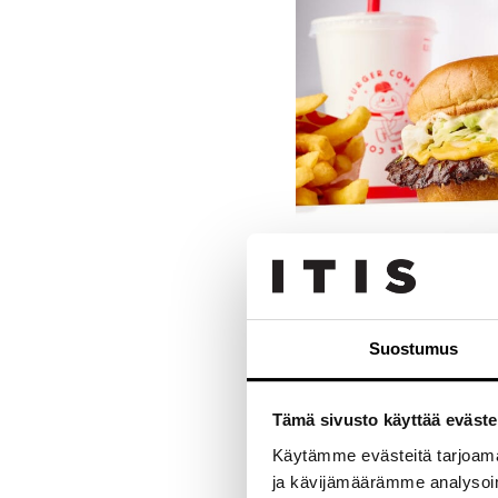
Burger Compa
herkullisia 
Suostumus
naapurissa.
Burgerien yst
Tämä sivusto käyttää eväste
smashburgerei
tarjoaa
maali
Käytämme evästeitä tarjoama
paikan päällä 
ja kävijämäärämme analysoim