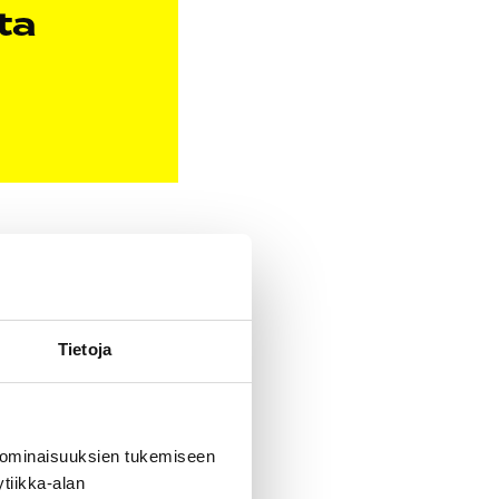
ta
ssa
Itsuyakin
Tietoja
 Company
s on voimassa
 ominaisuuksien tukemiseen
tiikka-alan