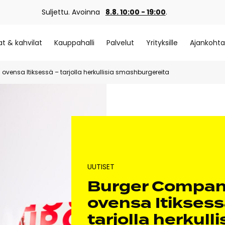
Suljettu. Avoinna
8.8. 10:00 - 19:00
.
at & kahvilat
Kauppahalli
Palvelut
Yrityksille
Ajankohta
vensa Itiksessä – tarjolla herkullisia smashburgereita
UUTISET
Burger Compan
ovensa Itiksess
tarjolla herkulli