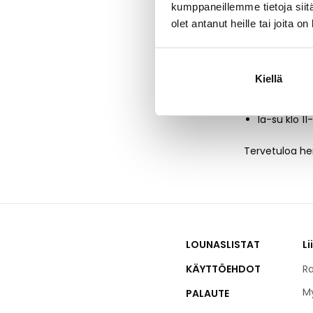
kumppaneillemme tietoja siitä
Lisätietoja r
olet antanut heille tai joita o
Aukiolo
Kiellä
ma-pe klo 1
la-su klo 11
Tervetuloa he
LOUNASLISTAT
Li
KÄYTTÖEHDOT
Ra
M
PALAUTE