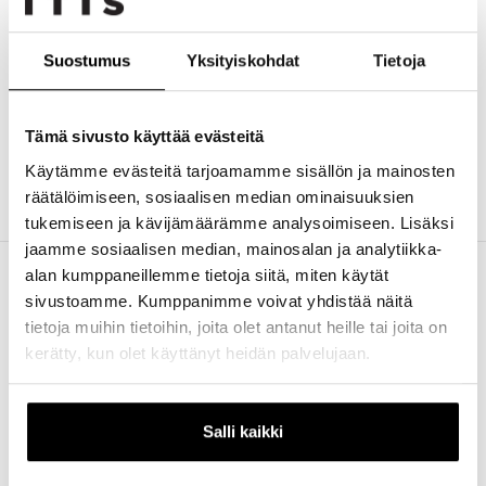
Suostumus
Yksityiskohdat
Tietoja
Tämä lomake on suojattu Googlen reCAPTCHA:lla. Lue
tietosuojaseloste
ja
käyttöehdot
.
Tämä sivusto käyttää evästeitä
Lähetä
Käytämme evästeitä tarjoamamme sisällön ja mainosten
räätälöimiseen, sosiaalisen median ominaisuuksien
tukemiseen ja kävijämäärämme analysoimiseen. Lisäksi
jaamme sosiaalisen median, mainosalan ja analytiikka-
alan kumppaneillemme tietoja siitä, miten käytät
sivustoamme. Kumppanimme voivat yhdistää näitä
tietoja muihin tietoihin, joita olet antanut heille tai joita on
kerätty, kun olet käyttänyt heidän palvelujaan.
Aukioloajat
Itäkatu 1-7
00930 Helsinki
Ma – Pe:
Itiksen info
10:00-20:00
Salli kaikki
040 554 9101
La:
info@itis.fi
10:00-19:00