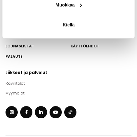
Kauppakeskuksen
Muokkaa
Su:
toimisto
12:00-18:00
09 343 6480
reception.fi@cc-
Kiellä
real.com
LOUNASLISTAT
KÄYTTÖEHDOT
PALAUTE
Liikkeet ja palvelut
Ravintolat
Myymälät