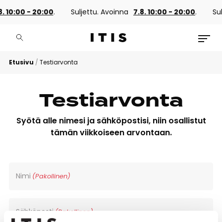
0:00 - 20:00
.
Suljettu. Avoinna
7.8. 10:00 - 20:00
.
Suljet
Etusivu
/
Testiarvonta
Testiarvonta
Syötä alle nimesi ja sähköpostisi, niin osallistut
tämän viikkoiseen arvontaan.
Nimi
(Pakollinen)
Sähköposti
(Pakollinen)