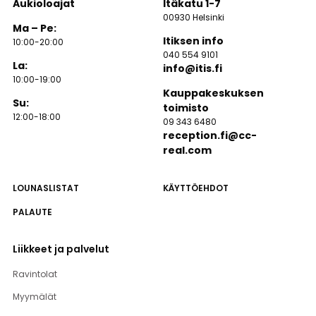
Aukioloajat
Itäkatu 1-7
00930 Helsinki
Ma – Pe:
Itiksen info
10:00-20:00
040 554 9101
La:
info@itis.fi
10:00-19:00
Kauppakeskuksen
Su:
toimisto
12:00-18:00
09 343 6480
reception.fi@cc-
real.com
LOUNASLISTAT
KÄYTTÖEHDOT
PALAUTE
Liikkeet ja palvelut
Ravintolat
Myymälät