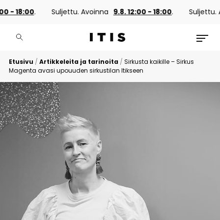
0 - 18:00
.
Suljettu. Avoinna
9.8. 12:00 - 18:00
.
Suljettu. A
Etusivu
/
Artikkeleita ja tarinoita
/
Sirkusta kaikille – Sirkus
Magenta avasi upouuden sirkustilan Itikseen