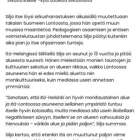
”Sirkusta kaikille” -kyltti uudessa sirkustilassa
Silja itse löysi sirkusharrastuksen aikuisiällä muutettuaan
takaisin Suomeen Lontoosta, jossa hän opetti muun
muassa maantietoa. Pedagogisen osaamisen ja entisen
voimistelutaustan johdattelemana Silja päätyi kuitenkin
aika pian jo itse ohjaamaan tunteja.
Itä-Helsingissä Siilitiellä Silja on asunut jo 13 vuotta ja pitää
alueesta suuresti. Hänen mielestään monien taustojen ja
kulttuurien sekoitus on alueen rikkaus, vaikka Lontoossa
asuneena hän ei edes miellä aluetta niin
monikulttuuriseksi, kuin mediassa usein annetaan
ymmärtää:
”Sanotaan, että Itä-Helsinki on hyvin monitaustainen alue
ja Itä-Lontoossa asuneena sellainen ympäristö tuntuu
itselle hyvin kotoisalta, mutta mediassa sitä usein liioitellaan
negatiiviseen sävyyn. Itselleni se on alueen vahvuuksia ja
hienouksia – värikäs alue ja pidän paljon”
, Silja summaa.
Silja kertoo, että etenkin Itis on muuttunut paljon viime