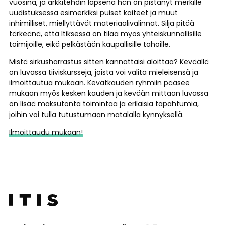
vuosina, ja arkkitehdin lapsena hän on pistänyt merkille
uudistuksessa esimerkiksi puiset kaiteet ja muut
inhimilliset, miellyttävät materiaalivalinnat. Silja pitää
tärkeänä, että Itiksessä on tilaa myös yhteiskunnallisille
toimijoille, eikä pelkästään kaupallisille tahoille.
Mistä sirkusharrastus sitten kannattaisi aloittaa? Keväällä
on luvassa tiiviskursseja, joista voi valita mieleisensä ja
ilmoittautua mukaan. Kevätkauden ryhmiin pääsee
mukaan myös kesken kauden ja kevään mittaan luvassa
on lisää maksutonta toimintaa ja erilaisia tapahtumia,
joihin voi tulla tutustumaan matalalla kynnyksellä.
Ilmoittaudu mukaan!