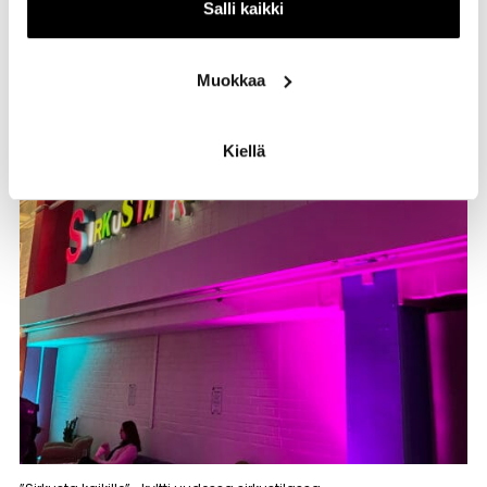
oleviin ihmisiin ja meille on tosi tärkeää, että voidaan luoda
Salli kaikki
ne puitteet niin, että täällä on turvallista olla”
, Silja avaa.
Muokkaa
Kiellä