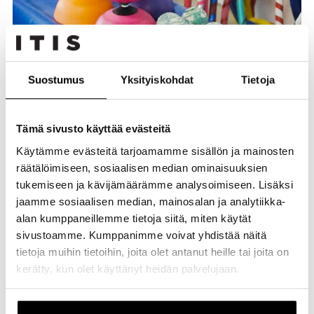
Suostumus
Yksityiskohdat
Tietoja
Sirkusvälineitä pääsee testailemaan ryhmätunneilla
Tämä sivusto käyttää evästeitä
Sirkus Magentan tavoitteena on tarjota turvallinen tila,
jossa jokainen voi olla oma itsensä. Kyytinen mainitsee,
Käytämme evästeitä tarjoamamme sisällön ja mainosten
että Itiksen ”Tilaa olla sinä” -slogan menee hyvin yhteen
räätälöimiseen, sosiaalisen median ominaisuuksien
heidän toimintansa kanssa, ja sirkussalin seinällä
tukemiseen ja kävijämäärämme analysoimiseen. Lisäksi
komeileekin isoin valokirjaimin ”Sirkusta kaikille”.
jaamme sosiaalisen median, mainosalan ja analytiikka-
”Meidän toiminta on kaikille ja jokaisella on täällä
alan kumppaneillemme tietoja siitä, miten käytät
mahdollisuus osallistua sellaisena kuin on. Yhdenvertaisuus
sivustoamme. Kumppanimme voivat yhdistää näitä
on meillä tosi tärkeä arvo ja ollaan huomioitu se myös
tietoja muihin tietoihin, joita olet antanut heille tai joita on
konkreettisesti täällä uudessa sirkustilassa esimerkiksi
kerätty, kun olet käyttänyt heidän palvelujaan.
sukupuolisensitiivisillä pukuhuonekopeilla. Meillä on tosi
paljon eritaustaisia ihmisiä transihmisistä
sateenkaarisenioreihin ja eri uskonnollisista taustoista