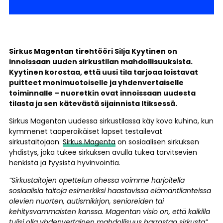
Sirkus Magentan tirehtööri Silja Kyytinen on
innoissaan uuden sirkustilan mahdollisuuksista.
Kyytinen korostaa, että uusi tila tarjoaa loistavat
puitteet monimuotoiselle ja yhdenvertaiselle
toiminnalle – nuoretkin ovat innoissaan uudesta
tilasta ja sen kätevästä sijainnista Itiksessä.
Sirkus Magentan uudessa sirkustilassa käy kova kuhina, kun
kymmenet taaperoikäiset lapset testailevat
sirkustaitojaan.
Sirkus Magenta
on sosiaalisen sirkuksen
yhdistys, joka tukee sirkuksen avulla tukea tarvitsevien
henkistä ja fyysistä hyvinvointia.
”Sirkustaitojen opettelun ohessa voimme harjoitella
sosiaalisia taitoja esimerkiksi haastavissa elämäntilanteissa
olevien nuorten, autismikirjon, senioreiden tai
kehitysvammaisten kanssa. Magentan visio on, että kaikilla
tulisi olla yhdenvertainen mahdollisuus harrastaa sirkusta”
,