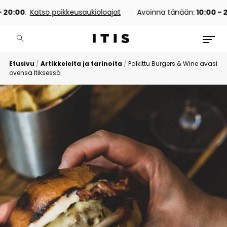
20:00
.
Katso poikkeusaukioloajat
Avoinna tänään:
10:00 - 2
Etusivu
/
Artikkeleita ja tarinoita
/
Palkittu Burgers & Wine avasi
ovensa Itiksessä