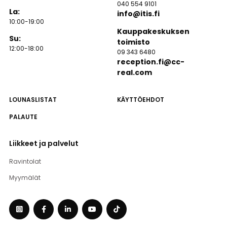
040 554 9101
La:
info@itis.fi
10:00-19:00
Kauppakeskuksen
Su:
toimisto
12:00-18:00
09 343 6480
reception.fi@cc-
real.com
LOUNASLISTAT
KÄYTTÖEHDOT
PALAUTE
Liikkeet ja palvelut
Ravintolat
Myymälät