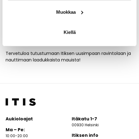
Maanantai–keskiviikko klo 10–21
Muokkaa
Torstai–perjantai klo 10–22
Lauantai klo 10–22
Kiellä
Sunnuntai klo 10–20
Tervetuloa tutustumaan Itiksen uusimpaan ravintolaan ja
nauttimaan laadukkaista mauista!
Aukioloajat
Itäkatu 1-7
00930 Helsinki
Ma – Pe:
Itiksen info
10:00-20:00