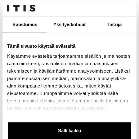
Itiksen ravintolatarjonta sai herkullisen lisän, kun
Suostumus
Yksityiskohdat
Tietoja
palkittu Burgers & Wine avasi uuden ravintolansa
Itiksen ravintolamaailmaan 2. kerrokseen.
Tämä sivusto käyttää evästeitä
Burgers & Wine tunnetaan laadukkaista raaka-aineistaan,
huolella valmistetuista annoksistaan sekä suosituista
Käytämme evästeitä tarjoamamme sisällön ja mainosten
burgereistaan, jotka ovat keränneet kiitosta asiakkailta
räätälöimiseen, sosiaalisen median ominaisuuksien
ympäri Suomen. Ravintola tarjoaa rennon ympäristön niin
tukemiseen ja kävijämäärämme analysoimiseen. Lisäksi
lounaalle, illalliselle kuin ystävien ja perheen yhteisiin
jaamme sosiaalisen median, mainosalan ja analytiikka-
hetkiin.
alan kumppaneillemme tietoja siitä, miten käytät
Lounasaikaan ravintolassa on tarjolla monipuolinen
sivustoamme. Kumppanimme voivat yhdistää näitä
kotiruokabuffet. Illalla listalta löytyy Burgers & Winen
tietoja muihin tietoihin, joita olet antanut heille tai joita on
tunnettuja burgeriannoksia sekä muita herkullisia
kerätty, kun olet käyttänyt heidän palvelujaan.
vaihtoehtoja.
Aukioloajat
Salli kaikki
Burgers & Wine palvelee Itiksessä seuraavasti: