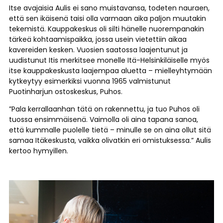
Itse avajaisia Aulis ei sano muistavansa, todeten nauraen,
että sen ikäisenä taisi olla varmaan aika paljon muutakin
tekemistä. Kauppakeskus oli silti hänelle nuorempanakin
tärkeä kohtaamispaikka, jossa usein vietettiin aikaa
kavereiden kesken. Vuosien saatossa laajentunut ja
uudistunut Itis merkitsee monelle Itä-Helsinkiläiselle myös
itse kauppakeskusta laajempaa aluetta – mielleyhtymään
kytkeytyy esimerkiksi vuonna 1965 valmistunut
Puotinharjun ostoskeskus, Puhos.
”Pala kerrallaanhan tätä on rakennettu, ja tuo Puhos oli
tuossa ensimmäisenä. Vaimolla oli aina tapana sanoa,
että kummalle puolelle tietä – minulle se on aina ollut sitä
samaa Itäkeskusta, vaikka olivatkin eri omistuksessa.” Aulis
kertoo hymyillen.