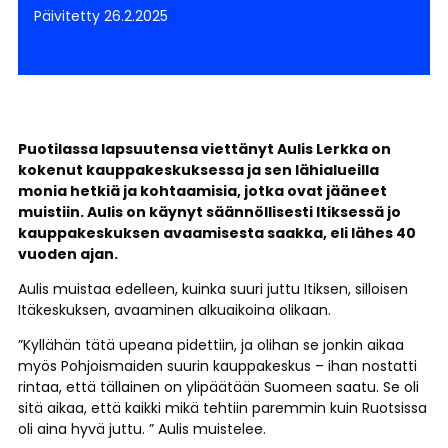
Päivitetty 26.2.2025
Puotilassa lapsuutensa viettänyt Aulis Lerkka on
kokenut kauppakeskuksessa ja sen lähialueilla
monia hetkiä ja kohtaamisia, jotka ovat jääneet
muistiin. Aulis on käynyt säännöllisesti Itiksessä jo
kauppakeskuksen avaamisesta saakka, eli lähes 40
vuoden ajan.
Aulis muistaa edelleen, kuinka suuri juttu Itiksen, silloisen
Itäkeskuksen, avaaminen alkuaikoina olikaan.
”Kyllähän tätä upeana pidettiin, ja olihan se jonkin aikaa
myös Pohjoismaiden suurin kauppakeskus – ihan nostatti
rintaa, että tällainen on ylipäätään Suomeen saatu. Se oli
sitä aikaa, että kaikki mikä tehtiin paremmin kuin Ruotsissa
oli aina hyvä juttu. ” Aulis muistelee.