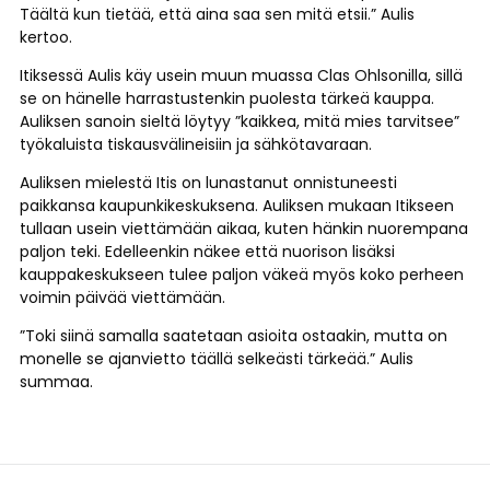
Täältä kun tietää, että aina saa sen mitä etsii.” Aulis
kertoo.
Itiksessä Aulis käy usein muun muassa Clas Ohlsonilla, sillä
se on hänelle harrastustenkin puolesta tärkeä kauppa.
Auliksen sanoin sieltä löytyy ”kaikkea, mitä mies tarvitsee”
työkaluista tiskausvälineisiin ja sähkötavaraan.
Auliksen mielestä Itis on lunastanut onnistuneesti
paikkansa kaupunkikeskuksena. Auliksen mukaan Itikseen
tullaan usein viettämään aikaa, kuten hänkin nuorempana
paljon teki. Edelleenkin näkee että nuorison lisäksi
kauppakeskukseen tulee paljon väkeä myös koko perheen
voimin päivää viettämään.
”Toki siinä samalla saatetaan asioita ostaakin, mutta on
monelle se ajanvietto täällä selkeästi tärkeää.” Aulis
summaa.