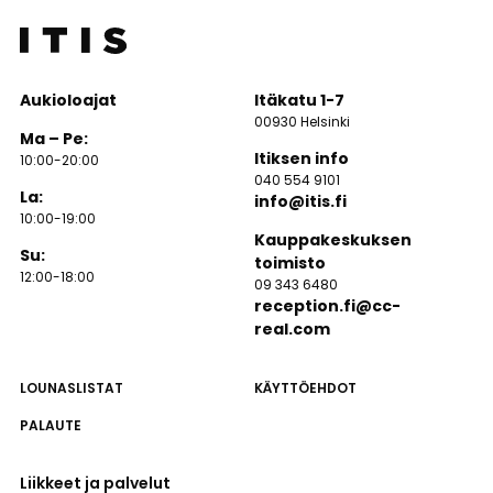
Aukioloajat
Itäkatu 1-7
00930 Helsinki
Ma – Pe:
Itiksen info
10:00-20:00
040 554 9101
La:
info@itis.fi
10:00-19:00
Kauppakeskuksen
Su:
toimisto
12:00-18:00
09 343 6480
reception.fi@cc-
real.com
LOUNASLISTAT
KÄYTTÖEHDOT
PALAUTE
Liikkeet ja palvelut