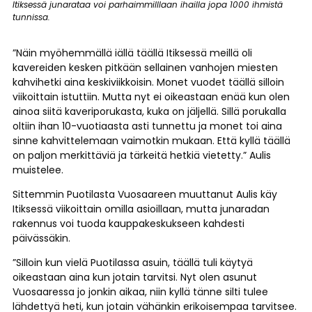
Itiksessä junarataa voi parhaimmilllaan ihailla jopa 1000 ihmistä
tunnissa.
”Näin myöhemmällä iällä täällä Itiksessä meillä oli
kavereiden kesken pitkään sellainen vanhojen miesten
kahvihetki aina keskiviikkoisin. Monet vuodet täällä silloin
viikoittain istuttiin. Mutta nyt ei oikeastaan enää kun olen
ainoa siitä kaveriporukasta, kuka on jäljellä. Sillä porukalla
oltiin ihan 10-vuotiaasta asti tunnettu ja monet toi aina
sinne kahvittelemaan vaimotkin mukaan. Että kyllä täällä
on paljon merkittäviä ja tärkeitä hetkiä vietetty.” Aulis
muistelee.
Sittemmin Puotilasta Vuosaareen muuttanut Aulis käy
Itiksessä viikoittain omilla asioillaan, mutta junaradan
rakennus voi tuoda kauppakeskukseen kahdesti
päivässäkin.
”Silloin kun vielä Puotilassa asuin, täällä tuli käytyä
oikeastaan aina kun jotain tarvitsi. Nyt olen asunut
Vuosaaressa jo jonkin aikaa, niin kyllä tänne silti tulee
lähdettyä heti, kun jotain vähänkin erikoisempaa tarvitsee.