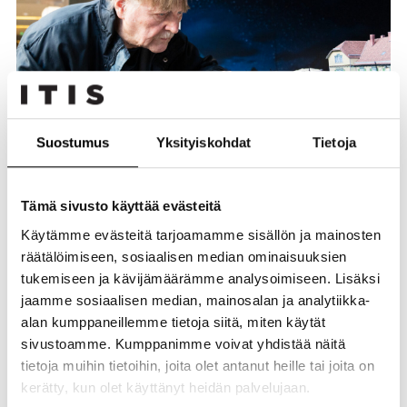
Suostumus
Yksityiskohdat
Tietoja
Alppirautatieharrastajat ry:n kautta Aulis rakentanut
Tämä sivusto käyttää evästeitä
pienoisrautatienäyttelyitä myös Itikseen.
Käytämme evästeitä tarjoamamme sisällön ja mainosten
Alppirautatieharrastajat ry:hyn kuuluva Aulis Lerkka myös
räätälöimiseen, sosiaalisen median ominaisuuksien
on innokas pienoismalliharrastaja, jonka kiinnostus
tukemiseen ja kävijämäärämme analysoimiseen. Lisäksi
pienoisjunaratoihin alkoi jo 7-vuotiaana pikkupoikana, kun
jaamme sosiaalisen median, mainosalan ja analytiikka-
hän sai ensimmäisen veturinsa joululahjaksi. Nykyään Aulis
alan kumppaneillemme tietoja siitä, miten käytät
rakentaa kausittain Itikseen ja moneen muuhun
sivustoamme. Kumppanimme voivat yhdistää näitä
kauppakeskukseen pienoisrautatienäyttelyitä, jota monet
tietoja muihin tietoihin, joita olet antanut heille tai joita on
asiakkaat, niin lapset kuin aikuisetkin, pysähtyvät
katselemaan päivittäin.
kerätty, kun olet käyttänyt heidän palvelujaan.