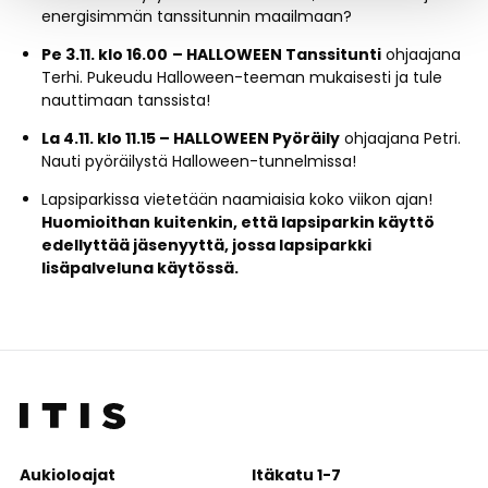
energisimmän tanssitunnin maailmaan?
Pe 3.11.
klo 16.00
– HALLOWEEN Tanssitunti
ohjaajana
Terhi. Pukeudu Halloween-teeman mukaisesti ja tule
nauttimaan tanssista!
La 4.11.
klo 11.15
– HALLOWEEN Pyöräily
ohjaajana Petri.
Nauti pyöräilystä Halloween-tunnelmissa!
Lapsiparkissa vietetään naamiaisia koko viikon ajan!
Huomioithan kuitenkin, että lapsiparkin käyttö
edellyttää jäsenyyttä, jossa lapsiparkki
lisäpalveluna käytössä.
Aukioloajat
Itäkatu 1-7