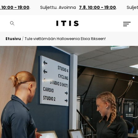
00 - 19:00
.
Suljettu. Avoinna
7.8. 10:00 - 19:00
.
Suljettu. 
Etusivu
/
Tule viettämään Halloweenia Elixia Itikseen!