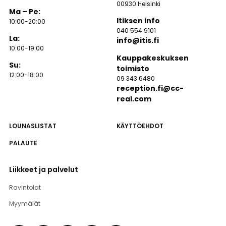
00930 Helsinki
Ma – Pe:
Itiksen info
10:00-20:00
040 554 9101
La:
info@itis.fi
10:00-19:00
Kauppakeskuksen
Su:
toimisto
12:00-18:00
09 343 6480
reception.fi@cc-
real.com
LOUNASLISTAT
KÄYTTÖEHDOT
PALAUTE
Liikkeet ja palvelut
Ravintolat
Myymälät