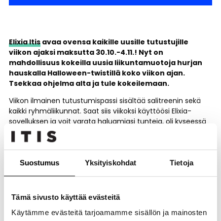
Elixia Itis
avaa ovensa kaikille uusille tutustujille
viikon ajaksi maksutta 30.10.-4.11.! Nyt on
mahdollisuus kokeilla uusia liikuntamuotoja hurjan
hauskalla Halloween-twistillä koko viikon ajan.
Tsekkaa ohjelma alta ja tule kokeilemaan.
Viikon ilmainen tutustumispassi sisältää salitreenin sekä
kaikki ryhmäliikunnat. Saat siis viikoksi käyttöösi Elixia-
sovelluksen ja voit varata haluamiasi tunteja, oli kyseessä
sitten Halloween-teemainen erikoistunti tai tavallinen
ryhmäliikuntatunti. Riippuen tunnista, Halloween näkyy
esimerkiksi henkilökunnan pukeutumisessa, musiikissa
ja/tai koristeluissa.
Suostumus
Yksityiskohdat
Tietoja
Lisäksi liittymistarjouksena 12kk jäsenyyksiin liittymismaksu
0€ sekä kuukausi ilmaista treeeniaikaa!
Tämä sivusto käyttää evästeitä
”Toivotan tervetulleeksi kaikki meidän Halloween viikolle!
Käytämme evästeitä tarjoamamme sisällön ja mainosten
Aikuisenakin on lupa heittäytyä ja hullutella, eikä