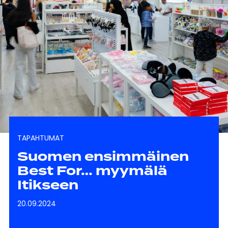
TAPAHTUMAT
Suomen ensimmäinen
Best For… myymälä
Itikseen
20.09.2024