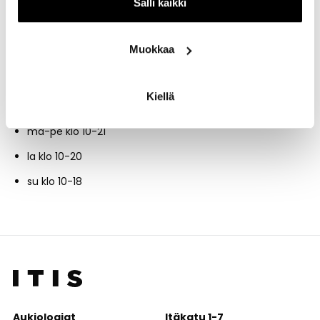
kiintopisteen suomalaisen kaupan toimialalle”
, Best For… -
Salli kaikki
yrityksen toimitusjohtaja
George Leventis
sanoo.
Muokkaa
Aukioloajat
Kiellä
Best For… myymälä palvelee Pasaasilla joka päivä
ma-pe klo 10-21
la klo 10-20
su klo 10-18
Aukioloajat
Itäkatu 1-7