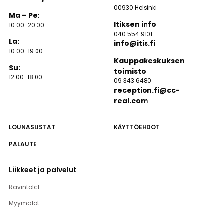
00930 Helsinki
Ma – Pe:
Itiksen info
10:00-20:00
040 554 9101
La:
info@itis.fi
10:00-19:00
Kauppakeskuksen
Su:
toimisto
12:00-18:00
09 343 6480
reception.fi@cc-
real.com
LOUNASLISTAT
KÄYTTÖEHDOT
PALAUTE
Liikkeet ja palvelut
Ravintolat
Myymälät