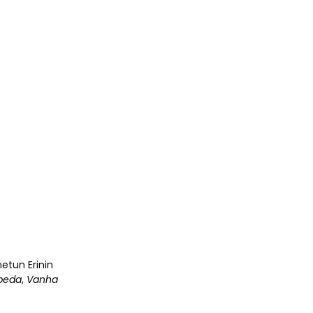
netun Erinin
peda
,
Vanha