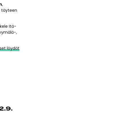
in
,
 täyteen
kele Itä-
yymälä-,
set löydät
2.9.