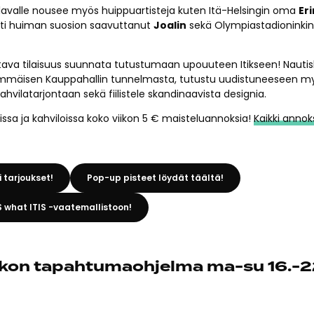
lavalle nousee myös huippuartisteja kuten Itä-Helsingin oma
Er
sti huiman suosion saavuttanut
Joalin
sekä Olympiastadioninkin
istava tilaisuus suunnata tutustumaan upouuteen Itikseen! Nautis
immäisen Kauppahallin tunnelmasta, tutustu uudistuneeseen m
kahvilatarjontaan sekä fiilistele skandinaavista designia.
oissa ja kahviloissa koko viikon 5 € maisteluannoksia!
Kaikki annok
i tarjoukset!
Pop-up pisteet löydät täältä!
S what ITIS -vaatemallistoon!
ikon tapahtumaohjelma ma-su 16.-2