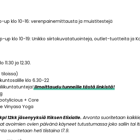
-up klo 10-16: verenpainemittausta ja muistitestejä
-up klo 10-19: Unikko siirtokuvatatuointeja, outlet-tuotteita ja K
 11.30 ja 12.30.
tiloissa)
untosalille klo 6.30-22
liikuntatunteja
!
Ilmoittaudu tunneille tästä linkistä!
ng
 Bootylicious + Core
tle Vinyasa Yoga
kpl 12kk jäsenyyksiä Itiksen Elixialle.
Arvonta suoritetaan kaikki
 ovat avoimien ovien päivänä käyneet tutustumassa joko saliin tai Iti
ta suoritetaan heti tiistaina 17.9.