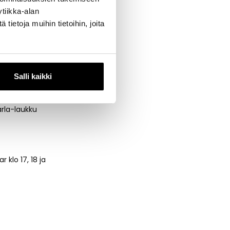
ten Hongkong,
tiikka-alan
ietoja muihin tietoihin, joita
Salli kaikki
arla-laukku
klo 17, 18 ja