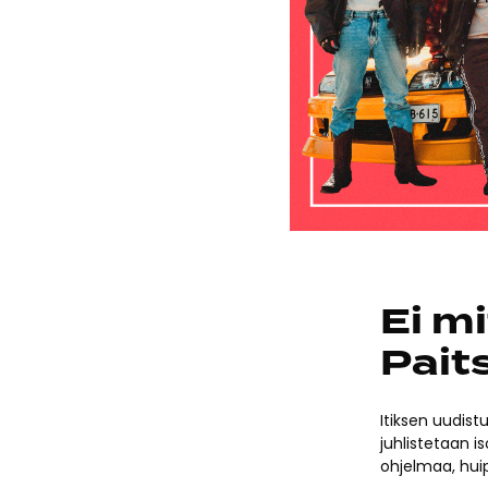
Ei m
Paits
Itiksen uudis
juhlistetaan i
ohjelmaa, huip