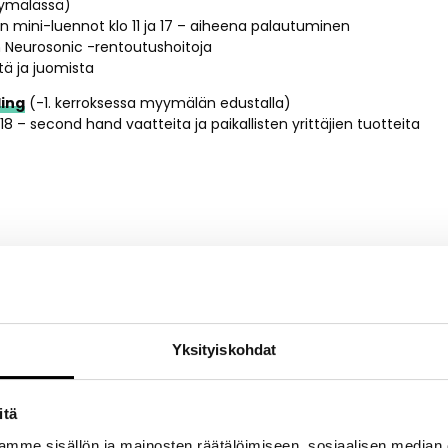
mälässä)
n mini-luennot klo 11 ja 17 – aiheena palautuminen
in Neurosonic -rentoutushoitoja
tä ja juomista
ing
(-1. kerroksessa myymälän edustalla)
18 – second hand vaatteita ja paikallisten yrittäjien tuotteita
ng
x Suutarimestari Ville pop-up klo 16-19: kenkienpuhdistustyöp
-up klo 10-19: Unikko siirtokuvatatuointeja, outlet-tuotteita ja K
Yksityiskohdat
 11.30 ja 12.30.
n
Live Cooking Show @Seksico Tacos klo 17 ja 19
itä
kennellyt useissa Michelin-ravintoloissa Suomessa ja ulkomailla, 
mme sisällön ja mainosten räätälöimiseen, sosiaalisen median