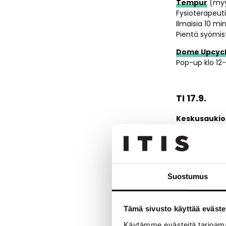
Tempur
(myy
Fysioterapeuti
Ilmaisia 10 m
Pientä syömis
Dome Upcycl
Pop-up klo 12-
TI 17.9.
Keskusaukio
Dome Upcycli
Rotunda
Marimekko
pop
arvonta
Suostumus
Kauppahalli
Lounasbingo klo
Kozeen Shiwa
Tämä sivusto käyttää eväste
Kozeen on työs
Käytämme evästeitä tarjoama