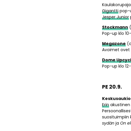
Kaulakorupaja 
Gigantti
pop-up
Jesper Junior
p
Stockmann
(
Pop-up klo 10
Megazone
(o
Avoimet ovet k
Dome Upcycl
Pop-up klo 12-
PE 20.9.
Keskusaukio
Erin
akustinen t
Persoonallises
suosituimpiin
sydän
ja
On e