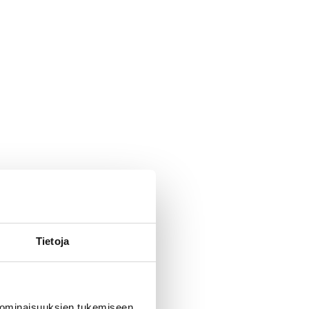
aja
arla-laukku
Tietoja
ja tullut
 ominaisuuksien tukemiseen