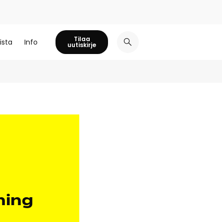
Tilaa
ista
Info
uutiskirje
ning