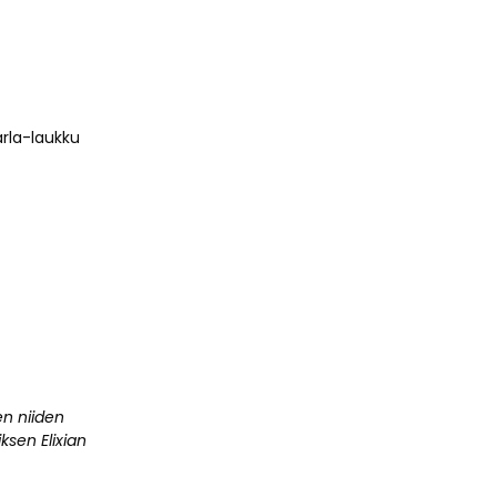
arla-laukku
en niiden
ksen Elixian