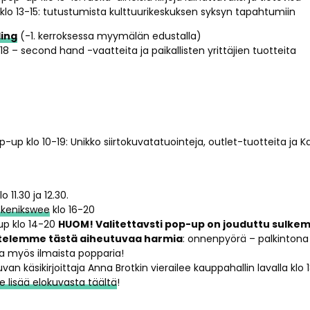
lo 13-15: tutustumista kulttuurikeskuksen syksyn tapahtumiin
ing
(-1. kerroksessa myymälän edustalla)
18 – second hand -vaatteita ja paikallisten yrittäjien tuotteita
-up klo 10-19: Unikko siirtokuvatatuointeja, outlet-tuotteita ja K
 11.30 ja 12.30.
Skenikswee
klo 16-20
p klo 14-20
HUOM! Valitettavsti pop-up on jouduttu sulkem
ittelemme tästä aiheutuvaa harmia
: onnenpyörä – palkintona 
sa myös ilmaista popparia!
van käsikirjoittaja Anna Brotkin vierailee kauppahallin lavalla kl
e lisää elokuvasta täältä
!