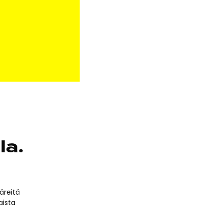
la.
äreitä
aista