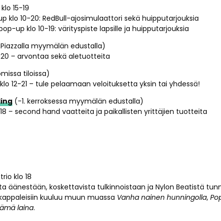
klo 15-19
 klo 10-20: RedBull-ajosimulaattori sekä huipputarjouksia
op-up klo 10-19: värityspiste lapsille ja huipputarjouksia
Piazzalla myymälän edustalla)
-20 – arvontaa sekä aletuotteita
missa tiloissa)
lo 12-21 – tule pelaamaan veloituksetta yksin tai yhdessä!
ing
(-1. kerroksessa myymälän edustalla)
18 – second hand vaatteita ja paikallisten yrittäjien tuotteita
rio klo 18
ta äänestään, koskettavista tulkinnoistaan ja Nylon Beatistä tun
 kappaleisiin kuuluu muun muassa
Vanha nainen hunningolla
,
Po
lämä laina
.