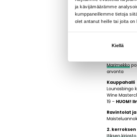
tunnetuksi po
ja kävijämäärämme analysoim
Kööpenhamina 
kumppaneillemme tietoja siitä
Dome Upcycl
olet antanut heille tai joita o
Pop-up klo 12-
KE 18.9.
Kiellä
Rotunda
Marimekko
pop
arvonta
Kauppahalli
Lounasbingo klo
Wine Masterc
19 –
HUOM! Il
Ravintolat ja
Maisteluannok
2. kerroksen
Itiksen kirjasto