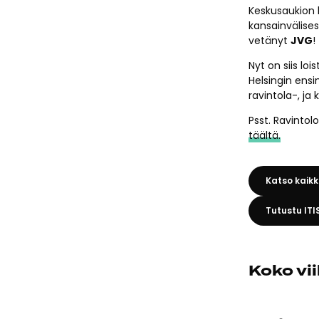
Keskusaukion 
kansainvälise
vetänyt
JVG
!
Nyt on siis lo
Helsingin ens
ravintola-, ja 
Psst. Ravintol
täältä.
Katso kaikk
Tutustu ITI
Koko vi