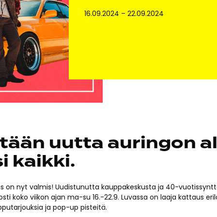
16.09.2024
–
22.09.2024
itään uutta auringon al
i kaikki.
tus on nyt valmis! Uudistunutta kauppakeskusta ja 40-vuotissyntt
sosti koko viikon ajan ma-su 16.-22.9. Luvassa on laaja kattaus eril
putarjouksia ja pop-up pisteitä.