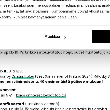
p-up-projekteistaan sekä vierailevana kokkina kaupungeissa ku
iseen. Lisäksi jaamme sosiaalisen median, mainosalan ja analy
ja Pietari.
, miten käytät sivustoamme. Kumppanimme voivat yhdistää näitä t
ing
(-1. kerroksessa myymälän edustalla)
n kerätty, kun olet käyttänyt heidän palvelujaan.
18 – second hand vaatteita ja paikallisten yrittäjien tuotteita
Muokkaa
-up klo 10-19: Unikko siirtokuvatatuointeja, outlet-tuotteita ja K
 11.30 ja 12.30.
lass by
Dmitrii Frolov
(Best Sommelier of Finland 2024) @Husky Bar 
mainen viinimaistelu, 40 ensimmäistä pääsee mukaan!
 kahvilat
sia 5 € –
kaikki annokset löydät täältä!
 amfiteatteri
(Finnkinon vieressä)
pop-up klo 13-15: ruoka-aiheisia kirjoja lainattavaksi ja tietovisa