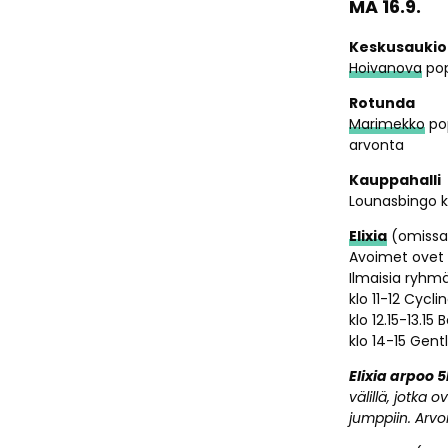
MA 16.9.
Keskusaukio
Hoivanova
pop
Rotunda
Marimekko
pop
arvonta
Kauppahalli
Lounasbingo klo
Elixia
(omissa 
Avoimet ovet k
Ilmaisia ryhmä
klo 11-12 Cycli
klo 12.15-13.15
klo 14-15 Gen
Elixia arpoo 5
välillä, jotka
jumppiin. Arvon