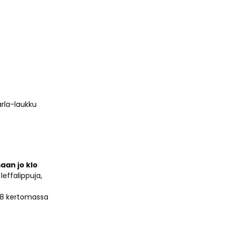
arla-laukku
aan jo klo
leffalippuja,
o 18 kertomassa