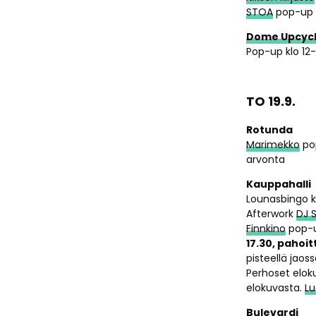
STOA
pop-up k
Dome Upcycl
Pop-up klo 12-
TO 19.9.
Rotunda
Marimekko
pop
arvonta
Kauppahalli
Lounasbingo klo
Afterwork
DJ 
Finnkino
pop-u
17.30, paho
pisteellä jaos
Perhoset eloku
elokuvasta.
Lu
Bulevardi