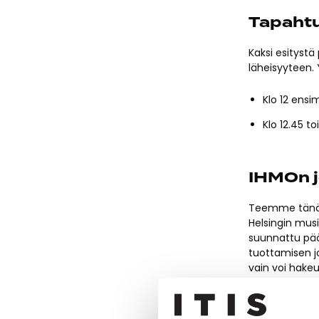
Tapaht
Kaksi esitystä
läheisyyteen.
Klo 12 ens
Klo 12.45 to
IHMOn j
Teemme tänä 
Helsingin mus
suunnattu pääo
tuottamisen ja
vain voi hake
Jousiorkesterei
ja kontrabasso