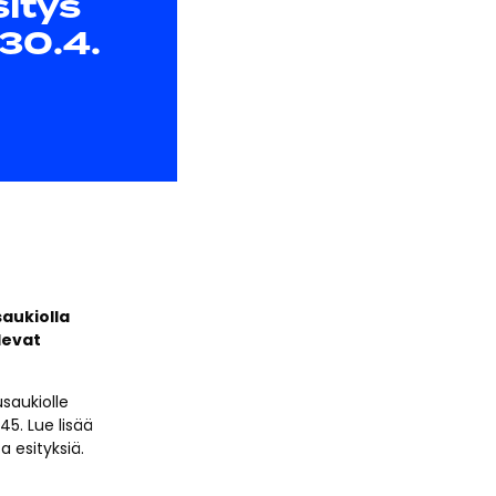
sitys
 30.4.
saukiolla
levat
saukiolle
45. Lue lisää
a esityksiä.