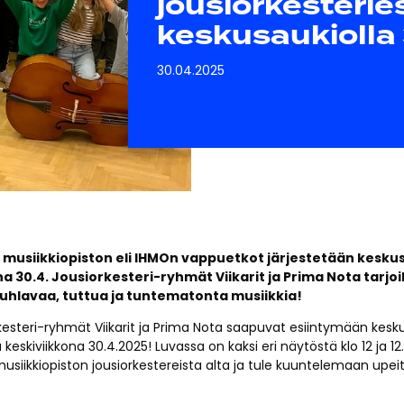
jousiorkesterie
keskusaukiolla
30.04.2025
n musiikkiopiston eli IHMOn vappuetkot järjestetään kesku
 30.4. Jousiorkesteri-ryhmät Viikarit ja Prima Nota tarjoi
juhlavaa, tuttua ja tuntematonta musiikkia!
kesteri-ryhmät Viikarit ja Prima Nota saapuvat esiintymään kesku
eskiviikkona 30.4.2025! Luvassa on kaksi eri näytöstä klo 12 ja 12.
musiikkiopiston jousiorkestereista alta ja tule kuuntelemaan upeit