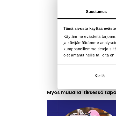
joiden ikähaita
oman soittime
Suostumus
Hieman pidemmä
orkestereihin. 
keskusaukioll
Tämä sivusto käyttää eväste
ja lukioikäist
Käytämme evästeitä tarjoama
ja kävijämäärämme analysoim
kumppaneillemme tietoja siitä
Jaa tapah
olet antanut heille tai joita o
Kiellä
Myös muualla itiksessä tap