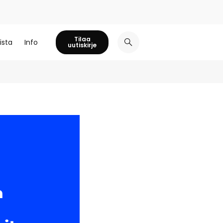
Tilaa
ista
Info
uutiskirje
n