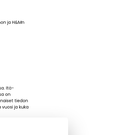
inon ja H&Mn
a. Itä-
sa on
inaiset tiedon
 vuosi ja kuka
toviulua, selloa
n 35 nuorta,