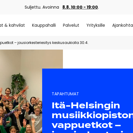
Suljettu. Avoinna
8.8. 10:00 - 19:00
.
at & kahvilat
Kauppahalli
Palvelut
Yrityksille
Ajankohta
uetkot – jousiorkesteriesitys keskusaukiolla 30.4.
TAPAHTUMAT
Itä-Helsingin
musiikkiopisto
vappuetkot –