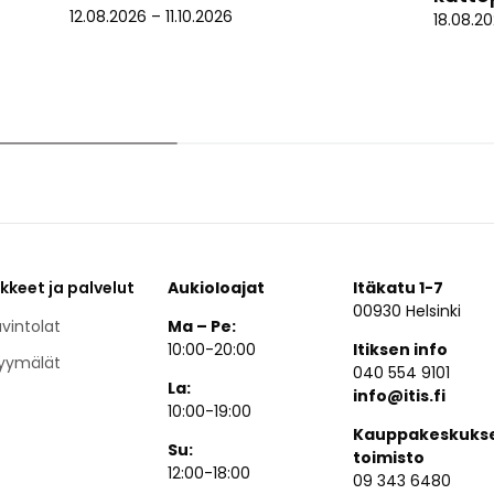
12.08.2026
–
11.10.2026
18.08.2
ikkeet ja palvelut
Aukioloajat
Itäkatu 1-7
00930 Helsinki
vintolat
Ma – Pe:
10:00-20:00
Itiksen info
yymälät
040 554 9101
La:
info@itis.fi
10:00-19:00
Kauppakeskuks
Su:
toimisto
12:00-18:00
09 343 6480