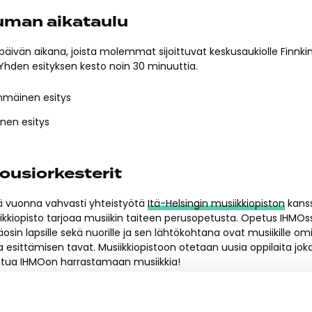
uman aikataulu
 päivän aikana, joista molemmat sijoittuvat keskusaukiolle Finnk
 Yhden esityksen kesto noin 30 minuuttia.
immäinen esitys
inen esitys
ousiorkesterit
vuonna vahvasti yhteistyötä
Itä-Helsingin musiikkiopiston
kanss
iikkiopisto tarjoaa musiikin taiteen perusopetusta. Opetus IHMOs
sin lapsille sekä nuorille ja sen lähtökohtana ovat musiikille om
 esittämisen tavat. Musiikkiopistoon otetaan uusia oppilaita joka
utua IHMOon harrastamaan musiikkia!
ssa yleisesti soitetaan jousisoitinperheen soittimia eli viulua, alt
a. Keskusaukiolla esiintyvässä
Viikari-orkesterissa
soittaa noi