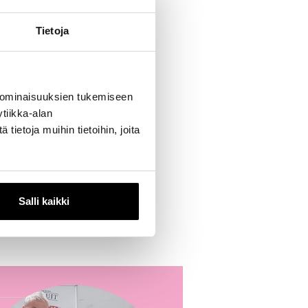
at ovat käyneet
Tietoja
hin
. Niin ikään
 25 yläkoulu-
 ominaisuuksien tukemiseen
tiikka-alan
ietoja muihin tietoihin, joita
Salli kaikki