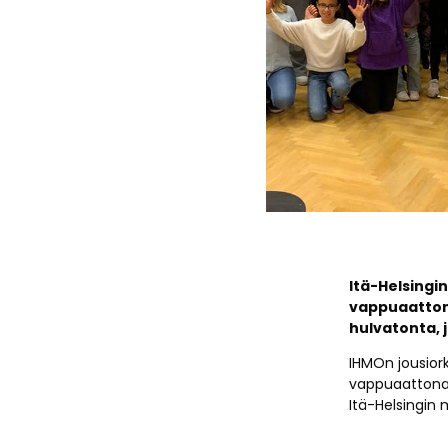
Itä-Helsingi
vappuaattona
hulvatonta, 
IHMOn jousior
vappuaattona k
Itä-Helsingin 