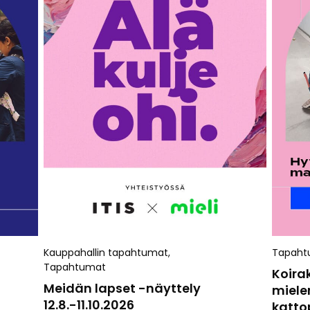
Kauppahallin tapahtumat
,
Tapaht
Tapahtumat
Koira
Meidän lapset -näyttely
miele
12.8.-11.10.2026
kattop