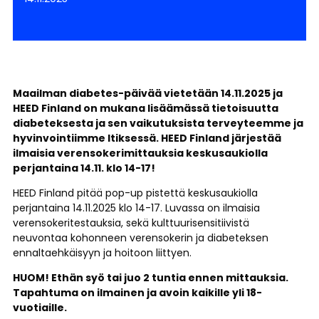
Maailman diabetes-päivää vietetään 14.11.2025 ja
HEED Finland on mukana lisäämässä tietoisuutta
diabeteksesta ja sen vaikutuksista terveyteemme ja
hyvinvointiimme Itiksessä. HEED Finland järjestää
ilmaisia verensokerimittauksia keskusaukiolla
perjantaina 14.11. klo 14-17!
HEED Finland pitää pop-up pistettä keskusaukiolla
perjantaina 14.11.2025 klo 14-17. Luvassa on ilmaisia
verensokeritestauksia, sekä kulttuurisensitiivistä
neuvontaa kohonneen verensokerin ja diabeteksen
ennaltaehkäisyyn ja hoitoon liittyen.
HUOM! Ethän syö tai juo 2 tuntia ennen mittauksia.
Tapahtuma on ilmainen ja avoin kaikille yli 18-
vuotiaille.