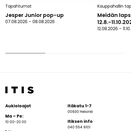
Tapahtumat
Kauppahallin t
Jesper Junior pop-up
Meidän laps
12.8.-11.10.2
07.08.2026
–
08.08.2026
12.08.2026
–
11.1
Aukioloajat
Itäkatu 1-7
00930 Helsinki
Ma – Pe:
Itiksen info
10:00-20:00
040 554 9101