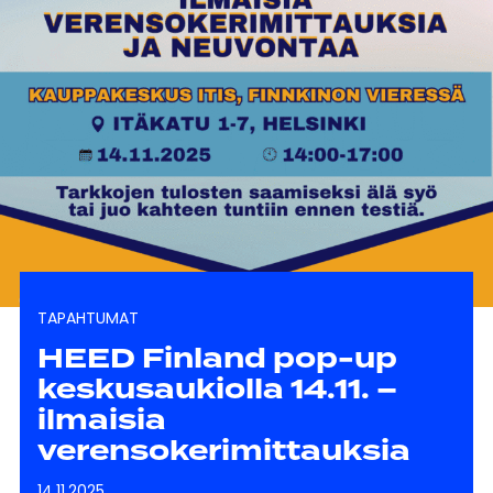
TAPAHTUMAT
HEED Finland pop-up
keskusaukiolla 14.11. –
ilmaisia
verensokerimittauksia
14.11.2025