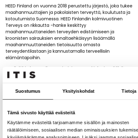
HEED Finland on vuonna 2018 perustettu järjestö, joka tukee
maahanmuuttajien ja pakolaisten terveyttä, koulutusta ja
kotoutumista Suomessa. HEED Finlandin kolmivuotinen
Terveys on rikkautta -hanke keskittyy
maahanmuuttaneiden terveyden edistämiseen ja
kroonisten sairauksien ennaltaehkäisyyn lisäämällä
maahanmuuttaneiden tietoisuutta omasta
terveydentilastaan ja kannustamalla terveellisiin
elämäntapoihin.
Lue lisää ja katso Itiksen toimipisteen aukioloajat
täältä
!
Suostumus
Yksityiskohdat
Tietoja
Jaa tapahtuma sosiaalisessa mediassa
Tämä sivusto käyttää evästeitä
Käytämme evästeitä tarjoamamme sisällön ja mainosten
räätälöimiseen, sosiaalisen median ominaisuuksien tukemise
kävijämäärämme analysoimiseen. Lisäksi jaamme sosiaalis