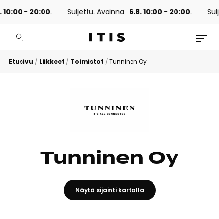
. 10:00 - 20:00
.
Suljettu. Avoinna
6.8. 10:00 - 20:00
.
Sulj
Etusivu
/
Liikkeet
/
Toimistot
/
Tunninen Oy
Tunninen Oy
Näytä sijainti kartalla