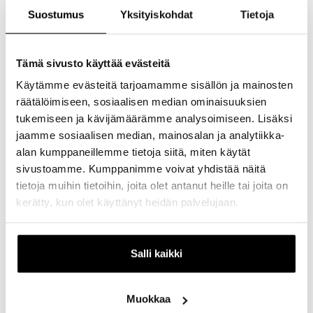
Suostumus
Yksityiskohdat
Tietoja
Tunninen oy on Helsingissä toimiva korkean tason IC-
ratkaisuihin erikoistunut yritys. 360 asteen ketteränä
Tämä sivusto käyttää evästeitä
palvelujen tuottajana ja digitaalisena edelläkävijänä yritys
tarjoaa kokonaisvaltaisia integroituja ratkaisuja niin
Käytämme evästeitä tarjoamamme sisällön ja mainosten
perinteisiin kuin tulevaisuuden järjestelmiin.
räätälöimiseen, sosiaalisen median ominaisuuksien
tukemiseen ja kävijämäärämme analysoimiseen. Lisäksi
Ydinosaamistamme on kyberturvallisuus, ohjelmistot,
jaamme sosiaalisen median, mainosalan ja analytiikka-
viestintätekniikka, kokonaisvaltainen digitaalisen
informaation hallinta ja toiminnan varmistaminen.
alan kumppaneillemme tietoja siitä, miten käytät
sivustoamme. Kumppanimme voivat yhdistää näitä
Tuotteitamme ovat mm. älykkäät ohjelmistot ja
tietoja muihin tietoihin, joita olet antanut heille tai joita on
websivustot, videovalvonta, turvakameroiden asennus ja
kerätty, kun olet käyttänyt heidän palvelujaan.
huolto, jätehuollon digitaalinen erien hallintajärjestelmä
sekä tunnistimin varustetut rakennuskomponentit.
Kumppanuus Microsoftin kanssa ja Microsoftin
Salli kaikki
tuotteiden jälleenmyynti.
Olemme asiantuntijaorganisaatio, parhaiten tavoittaa
sopimalla tapaamisajan puhelimella.
Muokkaa