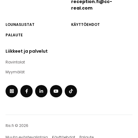
reception.fi@cc-
real.com
LOUNASLISTAT
KÄYTTÖEHDOT
PALAUTE
Liikkeet ja palvelut
Ravintolat
Myymälät
Itis.fi © 2026
Muuta evästevalintoja
Käyttöehdot
Palaute