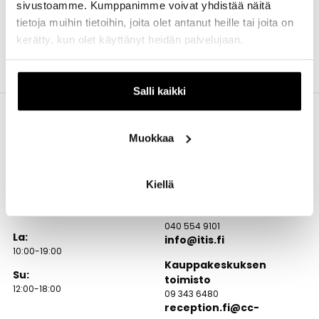
sivustoamme. Kumppanimme voivat yhdistää näitä
tietoja muihin tietoihin, joita olet antanut heille tai joita on
kerätty, kun olet käyttänyt heidän palvelujaan.
Salli kaikki
Muokkaa
Aukioloajat
Itäkatu 1-7
Kiellä
00930 Helsinki
Ma – Pe:
Itiksen info
10:00-20:00
040 554 9101
La:
info@itis.fi
10:00-19:00
Kauppakeskuksen
Su:
toimisto
12:00-18:00
09 343 6480
reception.fi@cc-