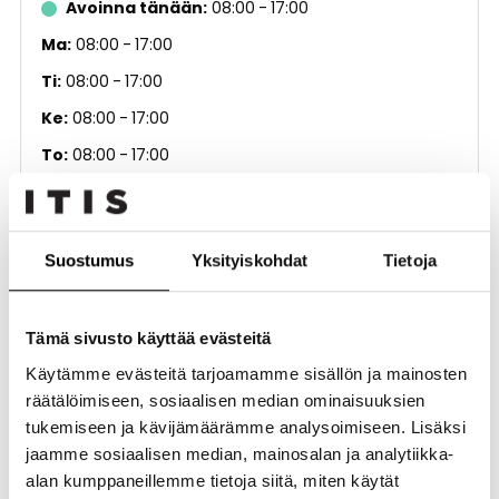
Avoinna tänään
08:00
17:00
Ma
08:00
17:00
Ti
08:00
17:00
Ke
08:00
17:00
To
08:00
17:00
Pe
08:00
17:00
La
Suljettu
Suostumus
Yksityiskohdat
Tietoja
Su
Suljettu
Tämä sivusto käyttää evästeitä
Muut palvelut
Käytämme evästeitä tarjoamamme sisällön ja mainosten
Kerros
4. kerros
räätälöimiseen, sosiaalisen median ominaisuuksien
tukemiseen ja kävijämäärämme analysoimiseen. Lisäksi
jaamme sosiaalisen median, mainosalan ja analytiikka-
alan kumppaneillemme tietoja siitä, miten käytät