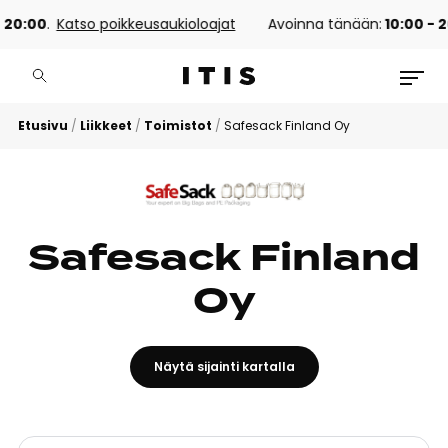
 20:00
.
Katso poikkeusaukioloajat
Avoinna tänään:
10:00 - 2
Etusivu
/
Liikkeet
/
Toimistot
/
Safesack Finland Oy
Safesack Finland
Oy
Näytä sijainti kartalla