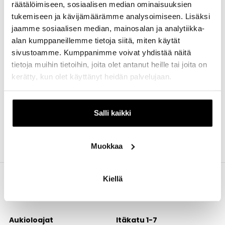
räätälöimiseen, sosiaalisen median ominaisuuksien
tukemiseen ja kävijämäärämme analysoimiseen. Lisäksi
jaamme sosiaalisen median, mainosalan ja analytiikka-
SafeSack Scandinavia AB on pohjoismainen
alan kumppaneillemme tietoja siitä, miten käytät
pakkausmateriaalien toimittaja. Tuotevalikoimaamme
sivustoamme. Kumppanimme voivat yhdistää näitä
kuuluvat suursäkit sekä PE- ja paperisäkit. Toimintamme
tietoja muihin tietoihin, joita olet antanut heille tai joita on
perusta on aito ja vilpitön halu tarjota tehokasta palvelua
asiakkaillemme ja yhteistyökumppaneillemme.
kerätty, kun olet käyttänyt heidän palvelujaan.
Salli kaikki
Muokkaa
Kiellä
Aukioloajat
Itäkatu 1-7