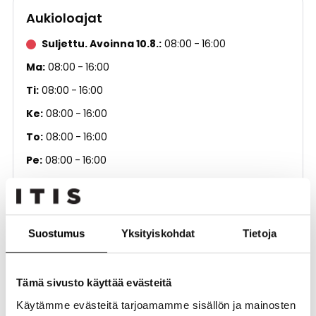
Aukioloajat
Suljettu. Avoinna 10.8.
08:00
16:00
Ma
08:00
16:00
Ti
08:00
16:00
Ke
08:00
16:00
To
08:00
16:00
Pe
08:00
16:00
La
Suljettu
Su
Suljettu
Suostumus
Yksityiskohdat
Tietoja
Kerros
3. kerros
Puhelinnumero
+358 9 45400110
Tämä sivusto käyttää evästeitä
Sähköposti
info.finland@safesack.com
Käytämme evästeitä tarjoamamme sisällön ja mainosten