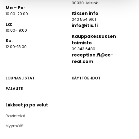
00930 Helsinki
Ma – Pe:
Itiksen info
10:00-20:00
040 554 9101
La:
info@itis.fi
10:00-19:00
Kauppakeskuksen
Su:
toimisto
12:00-18:00
09 343 6480
reception.fi@cc-
real.com
LOUNASLISTAT
KÄYTTÖEHDOT
PALAUTE
Liikkeet ja palvelut
Ravintolat
Myymälät