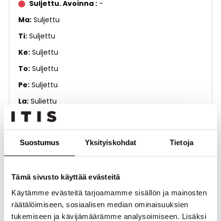
Suljettu. Avoinna
-
Ma
Suljettu
Ti
Suljettu
Ke
Suljettu
To
Suljettu
Pe
Suljettu
La
Suljettu
Su
Suljettu
Suostumus
Yksityiskohdat
Tietoja
Muut palvelut
Kerros
3. kerros
Tämä sivusto käyttää evästeitä
Puhelinnumero
050 464 2930
Käytämme evästeitä tarjoamamme sisällön ja mainosten
räätälöimiseen, sosiaalisen median ominaisuuksien
tukemiseen ja kävijämäärämme analysoimiseen. Lisäksi