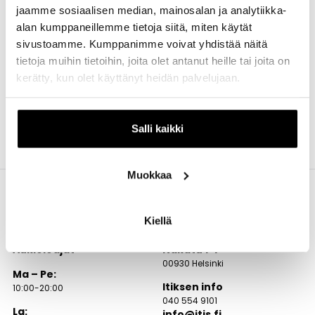
Perunkirjoitukset, perinnönjaot, testamentit, kauppa- ja
jaamme sosiaalisen median, mainosalan ja analytiikka-
lahjakirjat, lainhuudatukset.
alan kumppaneillemme tietoja siitä, miten käytät
sivustoamme. Kumppanimme voivat yhdistää näitä
Avoinna sopimuksen mukaan.
tietoja muihin tietoihin, joita olet antanut heille tai joita on
kerätty, kun olet käyttänyt heidän palvelujaan.
Salli kaikki
Muokkaa
Kiellä
Aukioloajat
Itäkatu 1-7
00930 Helsinki
Ma – Pe:
Itiksen info
10:00-20:00
040 554 9101
La:
info@itis.fi