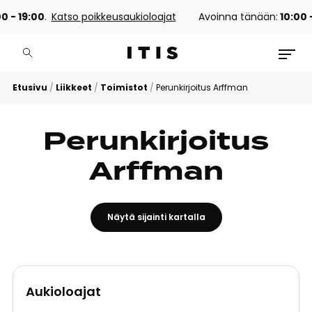
0 - 19:00
.
Katso poikkeusaukioloajat
Avoinna tänään:
10:00 -
Etusivu
/
Liikkeet
/
Toimistot
/
Perunkirjoitus Arffman
Perunkirjoitus
Arffman
Näytä sijainti kartalla
Aukioloajat