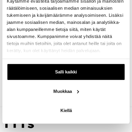
Käytämme evästeitä tarjoamamme sisällön ja mainosten
räätälöimiseen, sosiaalisen median ominaisuuksien
Josma Oy on vuonna 1976 perustettu tilitoimisto. Meitä on
tukemiseen ja kävijämäärämme analysoimiseen. Lisäksi
kolme reipasta KLT-kirjanpitäjää, joiden kanssa on helppo
jaamme sosiaalisen median, mainosalan ja analytiikka-
sopia joustavasti taloushallinnon hoidosta. Käytössämme
alan kumppaneillemme tietoja siitä, miten käytät
on VismaFivaldi-ohjelmisto. Ota yhteyttä, niin katsotaan
sivustoamme. Kumppanimme voivat yhdistää näitä
olisimmeko me sinulle se oikea tilitoimisto.
tietoja muihin tietoihin, joita olet antanut heille tai joita on
Avoinna olemme sopimuksen mukaan. Varmista, että
kerätty, kun olet käyttänyt heidän palvelujaan.
olemme paikalla kun olet tulossa!
Salli kaikki
Muokkaa
Kiellä