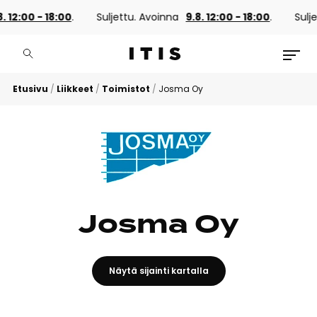
2:00 - 18:00
.
Suljettu. Avoinna
9.8. 12:00 - 18:00
.
Suljettu
Etusivu
/
Liikkeet
/
Toimistot
/
Josma Oy
Josma Oy
Näytä sijainti kartalla