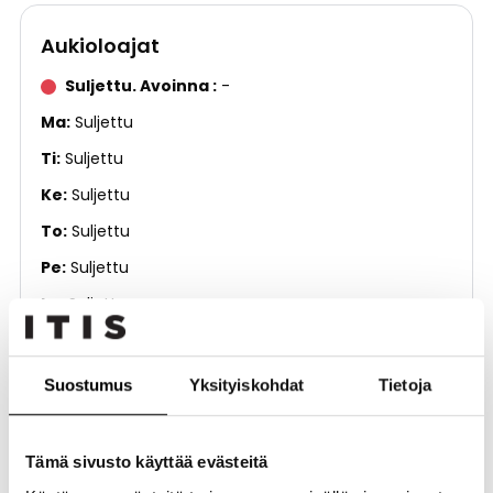
Aukioloajat
Suljettu. Avoinna
-
Ma
Suljettu
Ti
Suljettu
Ke
Suljettu
To
Suljettu
Pe
Suljettu
La
Suljettu
Su
Suljettu
Suostumus
Yksityiskohdat
Tietoja
Kerros
3. kerros
Puhelinnumero
(09) 8569 5003
Tämä sivusto käyttää evästeitä