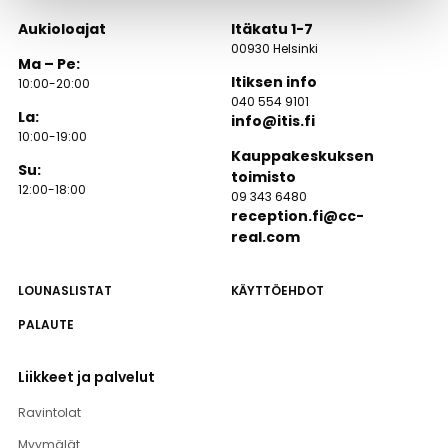
Aukioloajat
Itäkatu 1-7
00930 Helsinki
Ma – Pe:
Itiksen info
10:00-20:00
040 554 9101
La:
info@itis.fi
10:00-19:00
Kauppakeskuksen
Su:
toimisto
12:00-18:00
09 343 6480
reception.fi@cc-
real.com
LOUNASLISTAT
KÄYTTÖEHDOT
PALAUTE
Liikkeet ja palvelut
Ravintolat
Myymälät