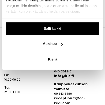
sivustoamme. Kumppanimme voivat yhdistää näitä
tietoja muihin tietoihin, joita olet antanut heille tai joita on
kerätty, kun olet käyttänyt heidän palvelujaan.
Salli kaikki
Muokkaa
Aukioloajat
Itäkatu 1-7
00930 Helsinki
Kiellä
Ma – Pe:
Itiksen info
10:00-20:00
040 554 9101
La:
info@itis.fi
10:00-19:00
Kauppakeskuksen
Su:
toimisto
12:00-18:00
09 343 6480
reception.fi@cc-
real.com