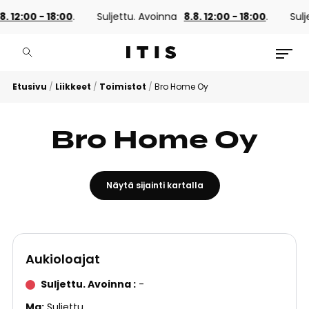
8. 12:00 - 18:00
.
Suljettu. Avoinna
8.8. 12:00 - 18:00
.
Sulj
Etusivu
/
Liikkeet
/
Toimistot
/
Bro Home Oy
Bro Home Oy
Näytä sijainti kartalla
Aukioloajat
Suljettu. Avoinna
-
Ma
Suljettu