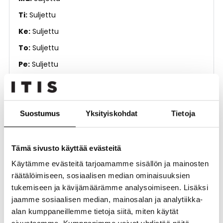
Ti
Suljettu
Ke
Suljettu
To
Suljettu
Pe
Suljettu
La
Suljettu
Su
Suljettu
Suostumus
Yksityiskohdat
Tietoja
Kerros
4. kerros
Tämä sivusto käyttää evästeitä
Käytämme evästeitä tarjoamamme sisällön ja mainosten
Rakennus
räätälöimiseen, sosiaalisen median ominaisuuksien
Remontti
tukemiseen ja kävijämäärämme analysoimiseen. Lisäksi
Maalaus
jaamme sosiaalisen median, mainosalan ja analytiikka-
alan kumppaneillemme tietoja siitä, miten käytät