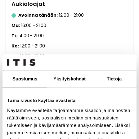
Aukioloajat
Avoinna tänään
12:00
21:00
Ma
16:00
21:00
Ti
14:00
21:00
Ke
12:00
21:00
To
12:00
21:00
Pe
12:00
21:00
La
12:00
21:00
Suostumus
Yksityiskohdat
Tietoja
Su
11:30
20:30
Tämä sivusto käyttää evästeitä
Pubit
Käytämme evästeitä tarjoamamme sisällön ja mainosten
räätälöimiseen, sosiaalisen median ominaisuuksien
Kerros
2. kerros
tukemiseen ja kävijämäärämme analysoimiseen. Lisäksi
Puhelinnumero
0600 007 007 ( 1,99 €/min +
jaamme sosiaalisen median, mainosalan ja analytiikka-
pvm/mpm )