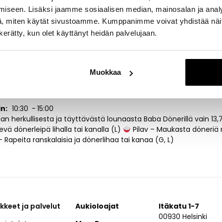
iseen. Lisäksi jaamme sosiaalisen median, mainosalan ja analy
, miten käytät sivustoamme. Kumppanimme voivat yhdistää näitä t
Original Döner
n kerätty, kun olet käyttänyt heidän palvelujaan.
Muokkaa
ista
in
10:30
15:00
an herkullisesta ja täyttävästä lounaasta Baba Dönerillä vain 13
ä dönerleipä lihalla tai kanalla (L)
Pilav – Maukasta döneriä ri
 Rapeita ranskalaisia ja dönerlihaa tai kanaa (G, L)
ikkeet ja palvelut
Aukioloajat
Itäkatu 1-7
00930 Helsinki