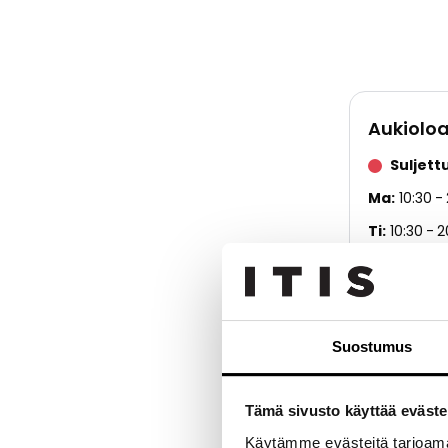
Aukioloa
Suljett
Ma
10:30
Ti
10:30
2
Ke
10:30
To
10:30
Pe
10:30
Suostumus
La
11:00
2
Su
12:00
Tämä sivusto käyttää eväste
Käytämme evästeitä tarjoama