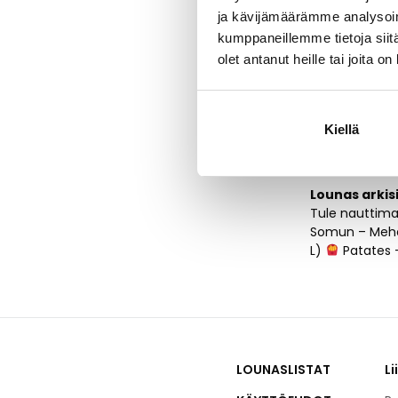
ja kävijämäärämme analysoim
kumppaneillemme tietoja siitä
Baba Döner – 
olet antanut heille tai joita o
Kiellä
Lounasl
Lounas arkis
Tule nauttima
Somun – Mehev
L)
Patates –
LOUNASLISTAT
Li