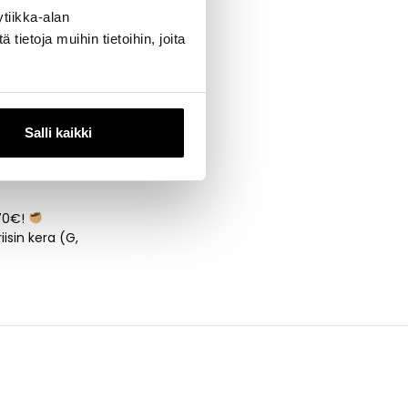
tiikka-alan
ietoja muihin tietoihin, joita
Salli kaikki
,70€!
isin kera (G,