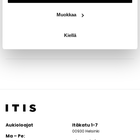
oman huoltajan valvonnassa ja vastuulla. Leikkiasemalla
leikitään sukat jalassa.
Muokkaa
Ongelmatilanteissa ole yhteydessä Itiksen
turvavalvomoon, puh. 09 343 1474.
Kiellä
Aukioloajat
Itäkatu 1-7
00930 Helsinki
Ma – Pe: