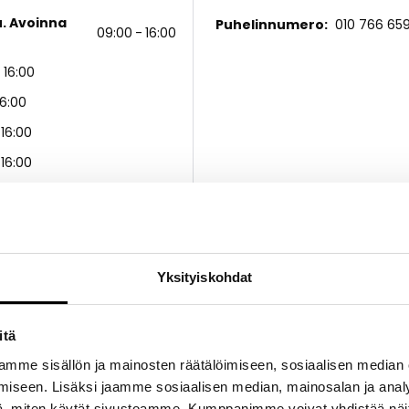
u. Avoinna
Puhelinnumero
010 766 65
09:00
16:00
16:00
16:00
16:00
16:00
16:00
u
Yksityiskohdat
saukioloajat
itä
mme sisällön ja mainosten räätälöimiseen, sosiaalisen median
9:00
15:00
iseen. Lisäksi jaamme sosiaalisen median, mainosalan ja analy
, miten käytät sivustoamme. Kumppanimme voivat yhdistää näitä t