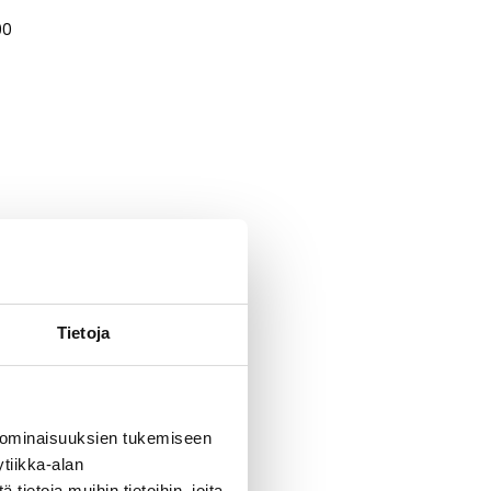
90
Tietoja
 ominaisuuksien tukemiseen
tiikka-alan
ietoja muihin tietoihin, joita