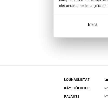
olet antanut heille tai joita o
HOK-Elannon h
Kulku ainoasta
Kiellä
LOUNASLISTAT
Li
KÄYTTÖEHDOT
Ra
M
PALAUTE