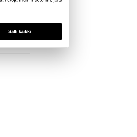
taustoimisto.
Salli kaikki