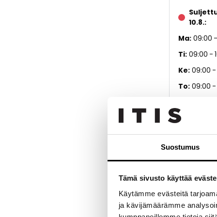
Suljett
10.8.
Ma
09:00
Ti
09:00
Ke
09:00
To
09:00
Pe
09:00
La
Suljettu
Su
Suljett
Suostumus
Poikkeu
Tämä sivusto käyttää eväste
Käytämme evästeitä tarjoama
7.8.2026
0
ja kävijämäärämme analysoim
kumppaneillemme tietoja siitä