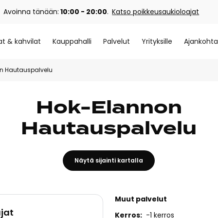
Avoinna tänään:
10:00 - 20:00
.
Katso poikkeusaukioloajat
at & kahvilat
Kauppahalli
Palvelut
Yrityksille
Ajankohta
n Hautauspalvelu
Hok-Elannon
Hautauspalvelu
Näytä sijainti kartalla
Muut palvelut
jat
Kerros
-1 kerros