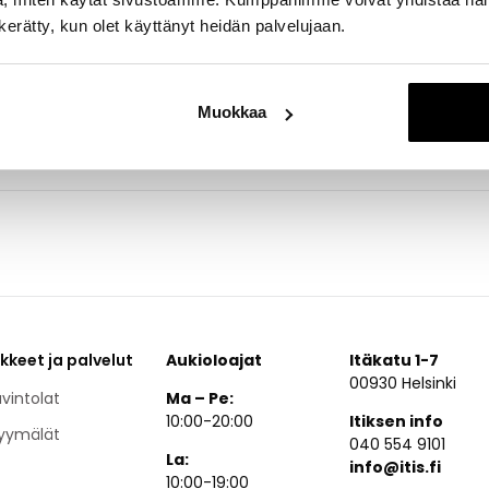
n kerätty, kun olet käyttänyt heidän palvelujaan.
autauspalvelu on luotettava ja perinteikäs täyden palvelun hau
an ulkokautta Turunlinnantieltä.
Muokkaa
ikkeet ja palvelut
Aukioloajat
Itäkatu 1-7
00930 Helsinki
vintolat
Ma – Pe:
10:00-20:00
Itiksen info
yymälät
040 554 9101
La:
info@itis.fi
10:00-19:00