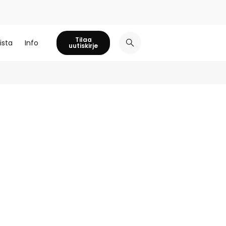
Tilaa
ista
Info
uutiskirje