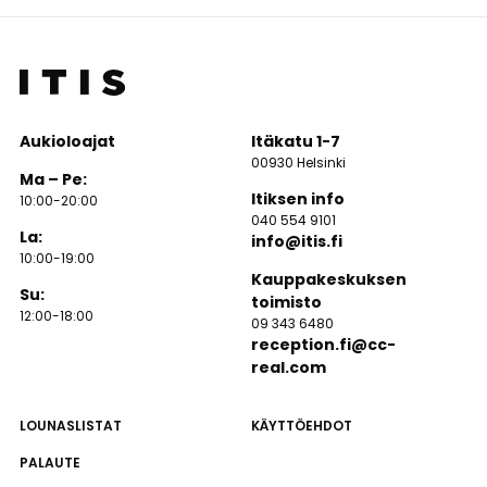
Aukioloajat
Itäkatu 1-7
00930 Helsinki
Ma – Pe:
Itiksen info
10:00-20:00
040 554 9101
La:
info@itis.fi
10:00-19:00
Kauppakeskuksen
Su:
toimisto
12:00-18:00
09 343 6480
reception.fi@cc-
real.com
LOUNASLISTAT
KÄYTTÖEHDOT
PALAUTE