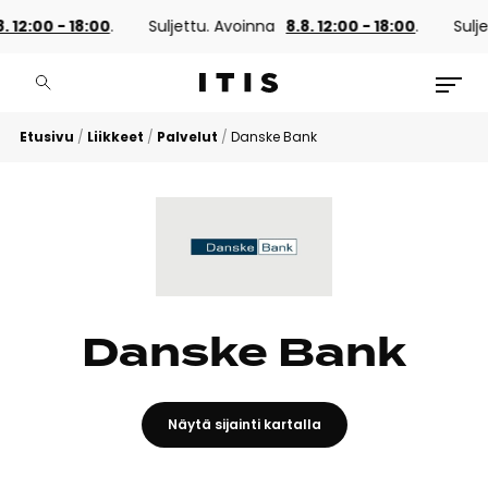
. 12:00 - 18:00
.
Suljettu. Avoinna
8.8. 12:00 - 18:00
.
Sulje
Etusivu
/
Liikkeet
/
Palvelut
/
Danske Bank
Danske Bank
Näytä sijainti kartalla