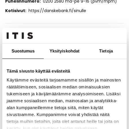
Puhelinnumero
0200 2580 ma-pe 9-16 (pvm/mpm)
Kotisivut
https://danskebank.fi/sinulle
Itäkeskuksen konttorissa palvelemme vain
säästämis- ja asuntolaina-asioissa ja vain
ajanvarauksella.
Suostumus
Yksityiskohdat
Tietoja
Ajan voit varata soittamalla asiakaspalveluumme
0200
2580
ma-pe 9-16 (pvm/mpm).
Käynti ajanvarausasiakkaille liikkeiden Kultajousi ja Rituals
Tämä sivusto käyttää evästeitä
välistä.
Käytämme evästeitä tarjoamamme sisällön ja mainosten
Päivittäisasioissa voit varata ajan Mikonkadun,
räätälöimiseen, sosiaalisen median ominaisuuksien
Leppävaaran tai Tikkurilan konttoriin.
tukemiseen ja kävijämäärämme analysoimiseen. Lisäksi
jaamme sosiaalisen median, mainosalan ja analytiikka-
Info-palvelut ilman ajanvarausta löydät ma-pe klo 10.00-
16.30 Pasilan konttorista, osoitteessa Ratapihantie 9 tai
alan kumppaneillemme tietoja siitä, miten käytät
Mikonkadun konttorista ma, ke, pe klo 10.00-16.30,
sivustoamme. Kumppanimme voivat yhdistää näitä
osoitteessa Mikonkatu 11.
tietoja muihin tietoihin, joita olet antanut heille tai joita on
kerätty, kun olet käyttänyt heidän palvelujaan.