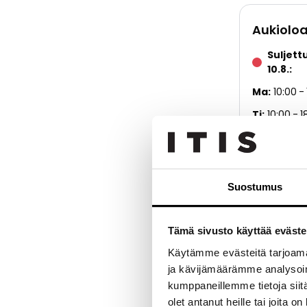
Aukioloa
Suljett
10.8.
Ma
10:00
Ti
10:00
1
Ke
10:00
To
10:00
Pe
10:00
Suostumus
La
10:00
Su
Suljett
Tämä sivusto käyttää eväste
Käytämme evästeitä tarjoama
ja kävijämäärämme analysoim
kumppaneillemme tietoja siitä
olet antanut heille tai joita o
Kauppakeskus I