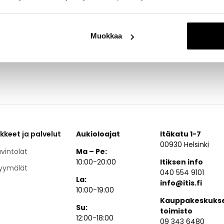
hissa tarjotaan pesupalveluiden lisäksi: rengashotellipalvelut, ots
to, kestopinnoite sekä tuulilasikorjaukset. Tervetuloa!
Muokkaa
ikkeet ja palvelut
Aukioloajat
Itäkatu 1-7
00930 Helsinki
vintolat
Ma – Pe:
10:00-20:00
Itiksen info
yymälät
040 554 9101
La:
info@itis.fi
10:00-19:00
Kauppakeskuks
Su:
toimisto
12:00-18:00
09 343 6480