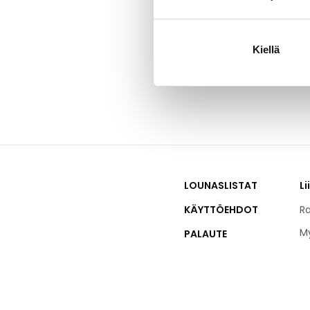
Itiksen Carwas
rendaiden vaih
Kiellä
LOUNASLISTAT
Li
KÄYTTÖEHDOT
Ra
M
PALAUTE