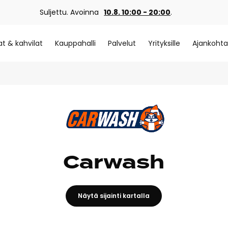
Suljettu. Avoinna
10.8. 10:00 - 20:00
.
at & kahvilat
Kauppahalli
Palvelut
Yrityksille
Ajankohta
Carwash
Näytä sijainti kartalla