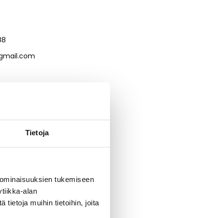
88
gmail.com
Tietoja
 ominaisuuksien tukemiseen
tiikka-alan
ietoja muihin tietoihin, joita
alvelupesula.