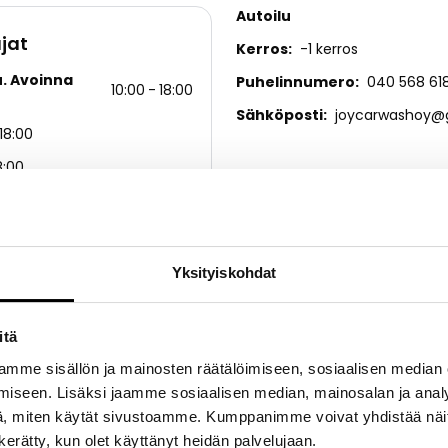
Autoilu
jat
Kerros
-1 kerros
u. Avoinna
Puhelinnumero
040 568 61
10:00
18:00
Sähköposti
joycarwashoy@
18:00
8:00
18:00
18:00
18:00
Yksityiskohdat
18:00
u
itä
mme sisällön ja mainosten räätälöimiseen, sosiaalisen median
iseen. Lisäksi jaamme sosiaalisen median, mainosalan ja analy
, miten käytät sivustoamme. Kumppanimme voivat yhdistää näitä t
n kerätty, kun olet käyttänyt heidän palvelujaan.
tiksen parkkihallissa. Tasolla -1 palvelupesula ja tasolla -2 itsep