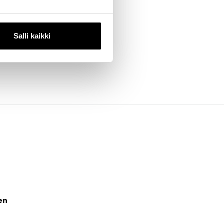
onointi,
Salli kaikki
en