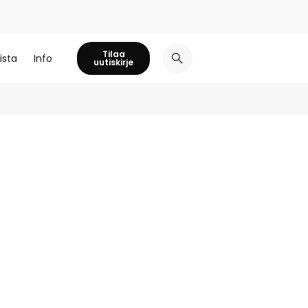
Tilaa
ista
Info
uutiskirje