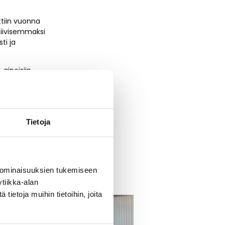
ttiin vuonna
tiivisemmaksi
ti ja
aineisiin
tu ja ostettu –
ille kaikki
hop.fi
.
Tietoja
 ominaisuuksien tukemiseen
tiikka-alan
ietoja muihin tietoihin, joita