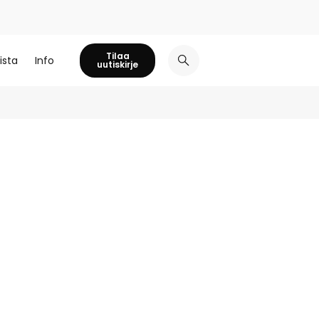
Tilaa
ista
Info
uutiskirje