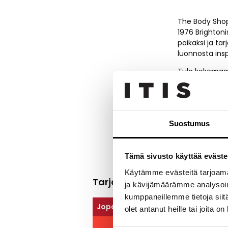
The Body Shop 
1976 Brighton
paikaksi ja ta
luonnosta ins
Tule kokemaan
kuten teepuu, 
poimi valikoim
ovat tervetulle
Tervetuloa 
Suostumus
Tämä sivusto käyttää eväste
Käytämme evästeitä tarjoama
Tarjoukset
ja kävijämäärämme analysoim
kumppaneillemme tietoja siitä
Jopa -60 %
olet antanut heille tai joita o