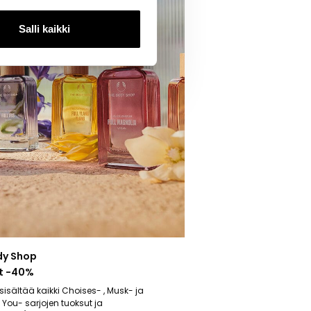
Salli kaikki
dy Shop
t -40%
sisältää kaikki Choises- , Musk- ja
 You- sarjojen tuoksut ja