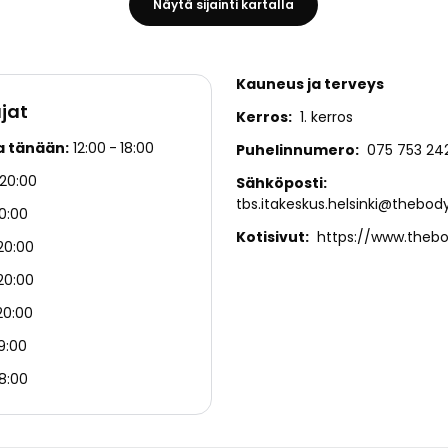
Näytä sijainti kartalla
Kauneus ja terveys
jat
Kerros
1. kerros
a tänään
12:00
18:00
Puhelinnumero
075 753 24
20:00
Sähköposti
tbs.itakeskus.helsinki@thebody
0:00
Kotisivut
https://www.thebo
20:00
20:00
20:00
19:00
18:00