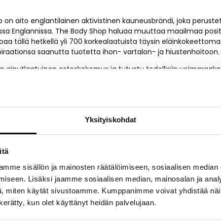
on aito englantilainen aktivistinen kauneusbrändi, joka peruste
issa Englannissa. The Body Shop haluaa muuttaa maailmaa posi
rjoaa tällä hetkellä yli 700 korkealaatuista täysin eläinkokeettomas
piraationsa saanutta tuotetta ihon- vartalon- ja hiustenhoitoon.
 ainutlaatuinen ostoskokemus ja tutustu todellisiin voimaraaka-
voipuunvoi ja hamppu, kaikki eettisesti ja vastuullisesti kasvatet
astamme omat suosikkisi ja kuori, pehmennä ja kosteuta ihosi. Me
ita.
asioimaan myymäläämme tai verkkokauppaamme
www.thebodys
Yksityiskohdat
itä
mme sisällön ja mainosten räätälöimiseen, sosiaalisen median
iseen. Lisäksi jaamme sosiaalisen median, mainosalan ja analy
, miten käytät sivustoamme. Kumppanimme voivat yhdistää näitä t
-40 %
-40 %
n kerätty, kun olet käyttänyt heidän palvelujaan.