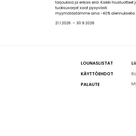
tarjouksia ja erikois eriä. Kaikki hiustuotteet 
tuoksusarjat saat pysyvästi
myymälästämme aina -40% alennuksella.
21.1.2026
30.9.2026
LOUNASLISTAT
Li
KÄYTTÖEHDOT
Ra
M
PALAUTE