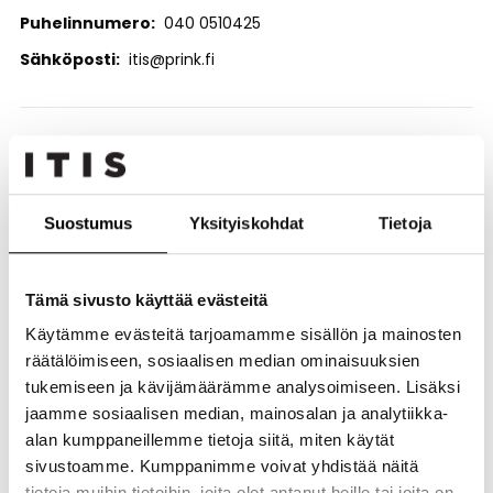
Puhelinnumero
040 0510425
Sähköposti
itis@prink.fi
PRINK Itis – edullisemmin tulostamiseen ja huoltoon!
PRINK Itis on palvellut asiakkaitaan jo vuodesta 2014.
Olemme erikoistuneet toimistolaitteiden
Suostumus
Yksityiskohdat
Tietoja
kulutustarvikkeisiin ja tarjoamme laajan valikoiman
mustesuihkupatruunoita, laserkasetteja, papereita sekä
erikoispapereita. Meiltä saat tuotteet sekä alkuperäisinä
Tämä sivusto käyttää evästeitä
että laadukkaina ja edullisina tarvikevaihtoehtoina – aina
kilpailukykyiseen hintaan.
Käytämme evästeitä tarjoamamme sisällön ja mainosten
räätälöimiseen, sosiaalisen median ominaisuuksien
Valikoimamme kuuluu markkinoiden monipuolisimpiin: yli
tukemiseen ja kävijämäärämme analysoimiseen. Lisäksi
3000 tuotteen joukosta löydät helposti myös
jaamme sosiaalisen median, mainosalan ja analytiikka-
harvinaisemmat kasetit. Asiantunteva henkilökuntamme
auttaa sinua valitsemaan juuri oikean tuotteen ja tarjoaa
alan kumppaneillemme tietoja siitä, miten käytät
tukea kaikissa tulostamiseen liittyvissä kysymyksissä.
sivustoamme. Kumppanimme voivat yhdistää näitä
tietoja muihin tietoihin, joita olet antanut heille tai joita on