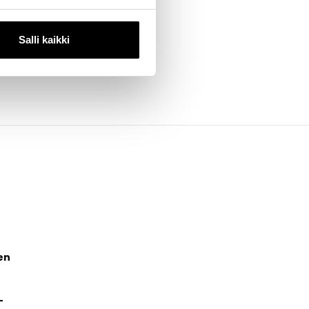
Salli kaikki
en
-