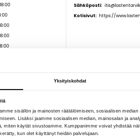
18:00
Sähköposti
itis@lastentarvik
8:00
Kotisivut
https://www.lastent
18:00
18:00
18:00
15:00
u
Yksityiskohdat
masta vauva- ja lastentarvikevalikoimasta löydät kaiken tarvi
itä
i: vaunut, turvaistuimet, pinnasängyt sekä paljon muuta. Koulute
mme sisällön ja mainosten räätälöimiseen, sosiaalisen median
kilökuntamme auttaa sinua mielellään. Tervetuloa!
iseen. Lisäksi jaamme sosiaalisen median, mainosalan ja analy
 – mukana lapsesi kasvussa jo yli 40 vuoden ajan.
, miten käytät sivustoamme. Kumppanimme voivat yhdistää näitä t
n kerätty, kun olet käyttänyt heidän palvelujaan.
 sijaitsee osoitteessa Turunlinnantie 2 B. Kulku myymälään ainoa