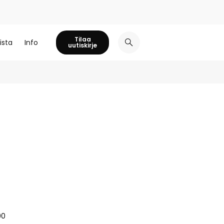
Tilaa
ista
Info
uutiskirje
00