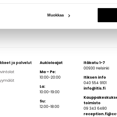
Muokkaa
ikkeet ja palvelut
Aukioloajat
Itäkatu 1-7
00930 Helsinki
vintolat
Ma – Pe:
10:00-20:00
Itiksen info
yymälät
040 554 9101
La:
info@itis.fi
10:00-19:00
Kauppakeskuks
Su:
toimisto
12:00-18:00
09 343 6480
reception.fi@cc