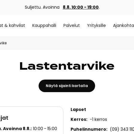
Suljettu. Avoinna
8.8. 10:00 - 19:00
.
at & kahvilat
Kauppahalli
Palvelut
Yrityksille
Ajankohta
vike
Lastentarvike
Näytä sijainti kartalla
Lapset
jat
Kerros
-1 kerros
u. Avoinna 8.8.
10:00
15:00
Puhelinnumero
(09) 343 11