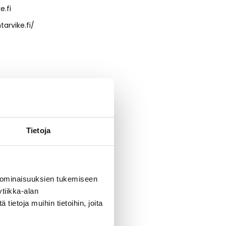
e.fi
arvike.fi/
Tietoja
ttavan
ttu ja
 ominaisuuksien tukemiseen
tiikka-alan
ietoja muihin tietoihin, joita
staan