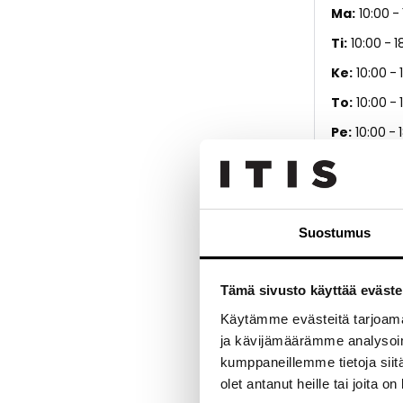
Ma
10:00
Ti
10:00
1
Ke
10:00
To
10:00
Pe
10:00
La
10:00
Su
Suljett
Suostumus
Suomen suurim
Tämä sivusto käyttää eväste
pienokaiselles
Käytämme evästeitä tarjoama
palveleva hen
ja kävijämäärämme analysoim
Lastentarvike
kumppaneillemme tietoja siitä
olet antanut heille tai joita o
Lastentarvike