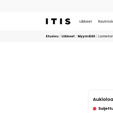
Liikkeet
Ravintol
Etusivu
/
Liikkeet
/
Myymälät
/
Lastentar
Aukioloa
Suljett