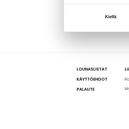
ulkokautta.
Kiellä
LOUNASLISTAT
Li
KÄYTTÖEHDOT
Ra
M
PALAUTE