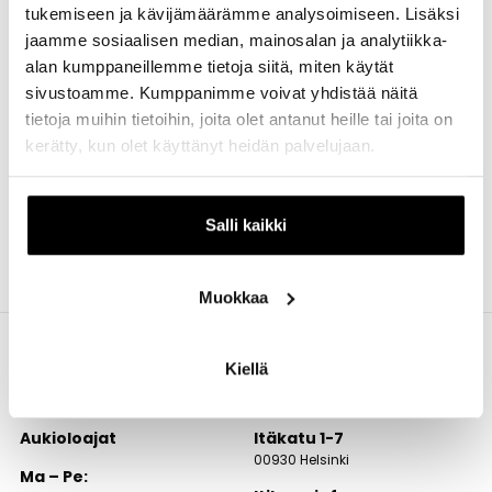
tukemiseen ja kävijämäärämme analysoimiseen. Lisäksi
jaamme sosiaalisen median, mainosalan ja analytiikka-
alan kumppaneillemme tietoja siitä, miten käytät
sivustoamme. Kumppanimme voivat yhdistää näitä
tietoja muihin tietoihin, joita olet antanut heille tai joita on
kerätty, kun olet käyttänyt heidän palvelujaan.
Salli kaikki
Muokkaa
Kiellä
Aukioloajat
Itäkatu 1-7
00930 Helsinki
Ma – Pe: