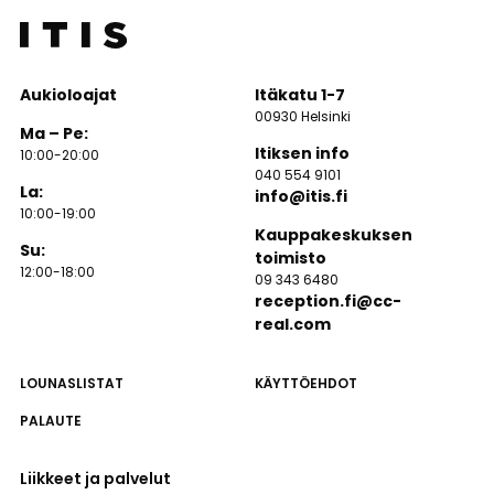
Aukioloajat
Itäkatu 1-7
00930 Helsinki
Ma – Pe:
Itiksen info
10:00-20:00
040 554 9101
La:
info@itis.fi
10:00-19:00
Kauppakeskuksen
Su:
toimisto
12:00-18:00
09 343 6480
reception.fi@cc-
real.com
LOUNASLISTAT
KÄYTTÖEHDOT
PALAUTE
Liikkeet ja palvelut