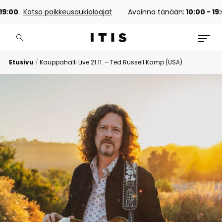
0
.
Katso poikkeusaukioloajat
Avoinna tänään:
10:00 - 19:00
.
K
Etusivu
/
Kauppahalli Live 21.11. – Ted Russell Kamp (USA)