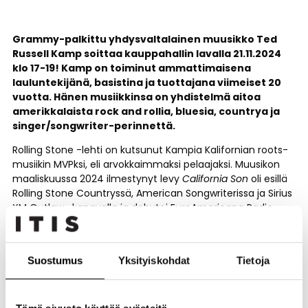
Grammy-palkittu yhdysvaltalainen muusikko Ted
Russell Kamp soittaa kauppahallin lavalla 21.11.2024
klo 17-19! Kamp on toiminut ammattimaisena
lauluntekijänä, basistina ja tuottajana viimeiset 20
vuotta. Hänen musiikkinsa on yhdistelmä aitoa
amerikkalaista rock and rollia, bluesia, countrya ja
singer/songwriter-perinnettä.
Rolling Stone -lehti on kutsunut Kampia Kalifornian roots-
musiikin MVPksi, eli arvokkaimmaksi pelaajaksi. Muusikon
maaliskuussa 2024 ilmestynyt levy
California Son
oli esillä
Rolling Stone Countryssä, American Songwriterissa ja Sirius
XM Outlaw -kanavalla ja debytoi EuroAmericana Radio -
listan sijalla kolme. Kampin kaksi edellistä levyä,
Solitaire
(2022) ja
Down in The Den
(2020) debytoivat
Euroamericana Radio Chartin sijalla yksi.
Suostumus
Yksityiskohdat
Tietoja
Kamp ei ole pelkästään laulaja-lauluntekijä ja artisti, joka
on julkaissut 14 albumia alkuperäismateriaalia, vaan hän
on myös ollut jäsenenä Shooter Jenningsin yhtyeessä yli