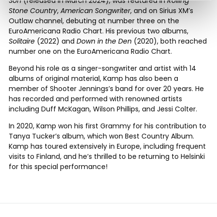
Son
(released in March 2024), was featured in
Rolling
Stone Country
,
American Songwriter
, and on Sirius XM’s
Outlaw channel, debuting at number three on the
EuroAmericana Radio Chart. His previous two albums,
Solitaire
(2022) and
Down in the Den
(2020), both reached
number one on the EuroAmericana Radio Chart.
Beyond his role as a singer-songwriter and artist with 14
albums of original material, Kamp has also been a
member of Shooter Jennings’s band for over 20 years. He
has recorded and performed with renowned artists
including Duff McKagan, Wilson Phillips, and Jessi Colter.
In 2020, Kamp won his first Grammy for his contribution to
Tanya Tucker’s album, which won Best Country Album.
Kamp has toured extensively in Europe, including frequent
visits to Finland, and he’s thrilled to be returning to Helsinki
for this special performance!