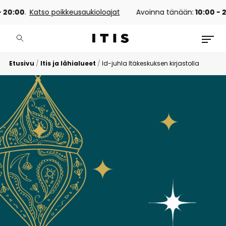
 20:00
.
Katso poikkeusaukioloajat
Avoinna tänään:
10:00 - 2
Etusivu
/
Itis ja lähialueet
/
Id-juhla Itäkeskuksen kirjastolla