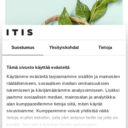
Suostumus
Yksityiskohdat
Tietoja
Tämä sivusto käyttää evästeitä
Käytämme evästeitä tarjoamamme sisällön ja mainosten
räätälöimiseen, sosiaalisen median ominaisuuksien
tukemiseen ja kävijämäärämme analysoimiseen. Lisäksi
jaamme sosiaalisen median, mainosalan ja analytiikka-
alan kumppaneillemme tietoja siitä, miten käytät
Agenttitalo 38 m2
sivustoamme. Kumppanimme voivat yhdistää näitä
tietoja muihin tietoihin, joita olet antanut heille tai joita on
kerätty, kun olet käyttänyt heidän palvelujaan.