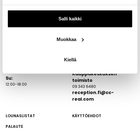
Salli kaikki
Aukioloajat
Itäkatu 1-7
Muokkaa
00930 Helsinki
Ma – Pe:
Itiksen info
10:00-20:00
040 554 9101
Kiellä
La:
info@itis.fi
10:00-19:00
Kauppakeskuksen
Su:
toimisto
12:00-18:00
09 343 6480
reception.fi@cc-
real.com
LOUNASLISTAT
KÄYTTÖEHDOT
PALAUTE